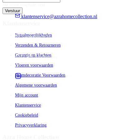
Dit is een verplicht veld
Verstuur
klantenservice@azrahomecollection.nl
Klantenservice
Betaalmogelijkheden
Sierenborch 10
Verzenden & Retourneren
Garantie en klachten
1043 BA Amsterdam
Vloeren voorwaarden
Raamdecoratie Voorwaarden
Algemene voorwaarden
Mijn account
Klantenservice
Cookiebeleid
Privacyverklaring
Azra Home Collection