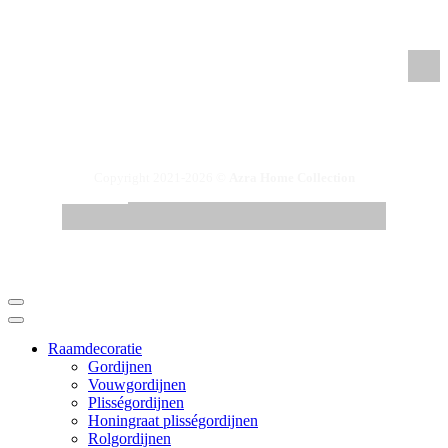
/azrahomecollection
Copyright 2021-2026 ©
Azra Home Collection
Raamdecoratie
Gordijnen
Vouwgordijnen
Plisségordijnen
Honingraat plisségordijnen
Rolgordijnen