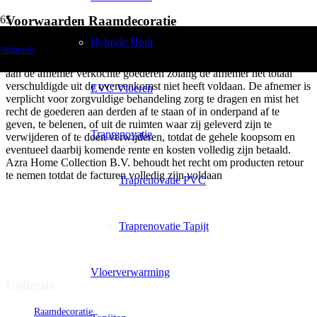
Voorwaarden Raamdecoratie
Hybride Hout
Eigendomsvoorbehoud:
Afspraak
Azra Home Collection B.V. winkel blijft eigenaar van de door hem
aan de afnemer verkochte goederen zolang de afnemer het totaal
verschuldigde uit de overeenkomst niet heeft voldaan. De afnemer is
EVC Vloeren
verplicht voor zorgvuldige behandeling zorg te dragen en mist het
recht de goederen aan derden af te staan of in onderpand af te
geven, te belenen, of uit de ruimten waar zij geleverd zijn te
Traprenovatie
verwijderen of te doen verwijderen, totdat de gehele koopsom en
eventueel daarbij komende rente en kosten volledig zijn betaald.
Azra Home Collection B.V. behoudt het recht om producten retour
te nemen totdat de facturen volledig zijn voldaan
Traprenovatie PVC
Traprenovatie Tapijt
Vloerverwarming
Collectie
Raamdecoratie