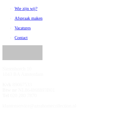
Wie zijn wij?
Afspraak maken
Vacatures
Contact
Sierenborch 10
1043 BA Amsterdam
Kvk
89067533
Btw nr
NL864868893B01
Tel
020 280 7870
klantenservice@azrahomecollection.nl
/azrahomecollection
/azrahomecollection
/azrahomecollection