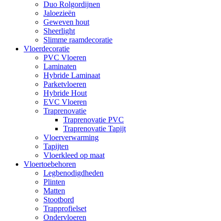
Duo Rolgordijnen
Jaloezieën
Geweven hout
Sheerlight
Slimme raamdecoratie
Vloerdecoratie
PVC Vloeren
Laminaten
Hybride Laminaat
Parketvloeren
Hybride Hout
EVC Vloeren
Traprenovatie
Traprenovatie PVC
Traprenovatie Tapijt
Vloerverwarming
Tapijten
Vloerkleed op maat
Vloertoebehoren
Legbenodigdheden
Plinten
Matten
Stootbord
Trapprofielset
Ondervloeren