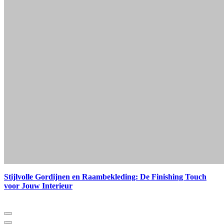
Stijlvolle Gordijnen en Raambekleding: De Finishing Touch
voor Jouw Interieur