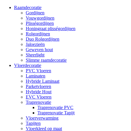
Raamdecoratie
Gordijnen
Vouwgordijnen
Plisségordijnen
Honingraat plisségordijnen
Rolgordijnen
Duo Rolgordijnen
Jaloezieën
Geweven hout
Sheerlight
Slimme raamdecoratie
Vloerdecoratie
PVC Vloeren
Laminaten
Hybride Laminaat
Parketvloeren
Hybride Hout
EVC Vloeren
Traprenovatie
Traprenovatie PVC
Traprenovatie Tapijt
Vloerverwarming
Tapijten
Vloerkleed op maat