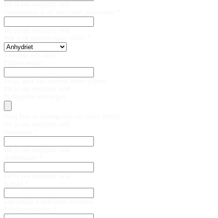
Dit is een verplicht veld
Oppervlakte in m² (exclusief snijverlies) *
Dit is een verplicht veld
Wat is de huidige basis vloer? *
Selecteer een optie
Plinten nodig?
Zo ja, geef aan hoeveel meter plinten
Dit is een verplicht veld
Plattegrond toevoegen
Voeg hier de plattegrond toe. (max 20mb)
Dit is een verplicht veld
Voornaam *
Dit is een verplicht veld
Achternaam *
Dit is een verplicht veld
E-mail *
Een geldig e-mailadres invoeren.
Telefoonnummer *