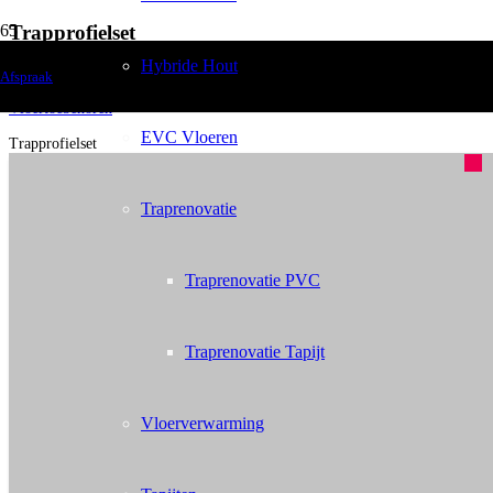
Trapprofielset
Hybride Hout
Home
Afspraak
Vloertoebehoren
EVC Vloeren
Trapprofielset
Traprenovatie
Traprenovatie PVC
Traprenovatie Tapijt
Vloerverwarming