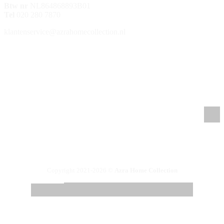
Btw nr
NL864868893B01
Tel
020 280 7870
klantenservice@azrahomecollection.nl
/azrahomecollection
/azrahomecollection
/azrahomecollection
/azrahomecollection
Copyright 2021-2026 ©
Azra Home Collection