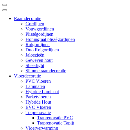
Raamdecoratie
Gordijnen
Vouwgordijnen
Plisségordijnen
Honingraat plisségordijnen
Rolgordijnen
Duo Rolgordijnen
Jaloezieën
Geweven hout
Sheerlight
Slimme raamdecoratie
Vloerdecoratie
PVC Vloeren
Laminaten
Hybride Laminaat
Parketvloeren
Hybride Hout
EVC Vloeren
Traprenovatie
Traprenovatie PVC
Traprenovatie Tapijt
Vloerverwarming