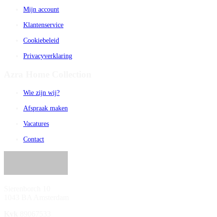
Mijn account
Klantenservice
Cookiebeleid
Privacyverklaring
Azra Home Collection
Wie zijn wij?
Afspraak maken
Vacatures
Contact
Sierenborch 10
1043 BA Amsterdam
Kvk
89067533