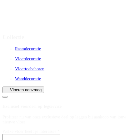
Collectie
Raamdecoratie
Vloerdecoratie
Vloertoebehoren
Wanddecoratie
Vloeren aanvraag
Exclusief voordeel op legservice
Profiteer nu van onze exclusieve deal op leggen bij aankoop van jouw
nieuwe vloer!
Welke vloer heeft je interesse? *