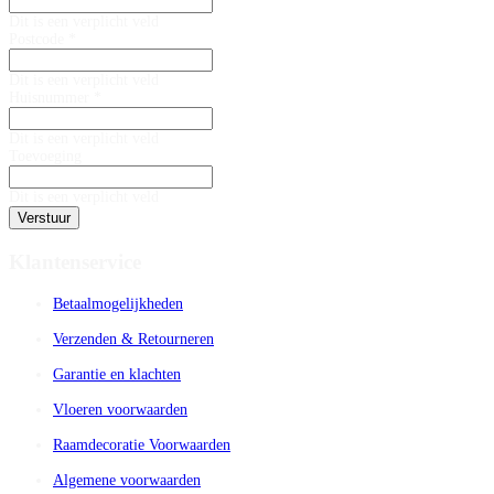
Dit is een verplicht veld
Postcode *
Dit is een verplicht veld
Huisnummer *
Dit is een verplicht veld
Toevoeging
Dit is een verplicht veld
Verstuur
Klantenservice
Betaalmogelijkheden
Verzenden & Retourneren
Garantie en klachten
Vloeren voorwaarden
Raamdecoratie Voorwaarden
Algemene voorwaarden