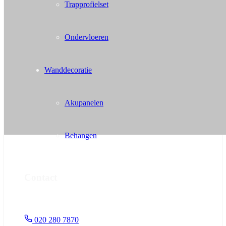
Trapprofielset
Ondervloeren
Wanddecoratie
Akupanelen
Behangen
Contact
020 280 7870