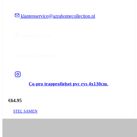
klantenservice@azrahomecollection.nl
Sierenborch 10
1043 BA Amsterdam
Co-pro trapprofielset pvc rvs 4x130cm.
€
64.95
STEL SAMEN