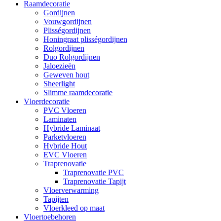
Raamdecoratie
Gordijnen
Vouwgordijnen
Plisségordijnen
Honingraat plisségordijnen
Rolgordijnen
Duo Rolgordijnen
Jaloezieën
Geweven hout
Sheerlight
Slimme raamdecoratie
Vloerdecoratie
PVC Vloeren
Laminaten
Hybride Laminaat
Parketvloeren
Hybride Hout
EVC Vloeren
Traprenovatie
Traprenovatie PVC
Traprenovatie Tapijt
Vloerverwarming
Tapijten
Vloerkleed op maat
Vloertoebehoren