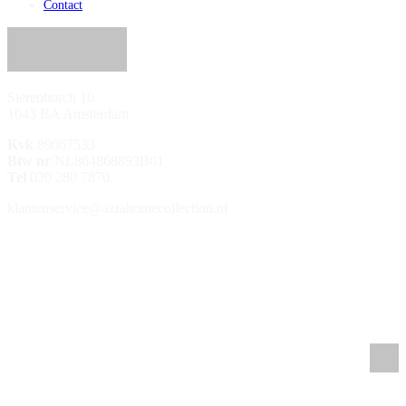
Contact
Sierenborch 10
1043 BA Amsterdam
Kvk
89067533
Btw nr
NL864868893B01
Tel
020 280 7870
klantenservice@azrahomecollection.nl
/azrahomecollection
/azrahomecollection
/azrahomecollection
/azrahomecollection