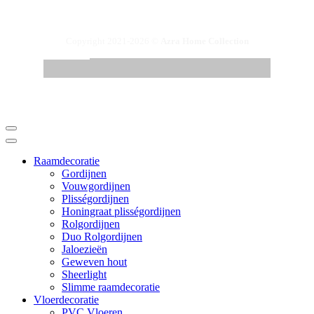
Copyright 2021-2026 ©
Azra Home Collection
Raamdecoratie
Gordijnen
Vouwgordijnen
Plisségordijnen
Honingraat plisségordijnen
Rolgordijnen
Duo Rolgordijnen
Jaloezieën
Geweven hout
Sheerlight
Slimme raamdecoratie
Vloerdecoratie
PVC Vloeren