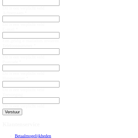
Dit is een verplicht veld
Achternaam *
Dit is een verplicht veld
E-mail *
Een geldig e-mailadres invoeren.
Telefoonnummer *
Dit is een verplicht veld
Postcode *
Dit is een verplicht veld
Huisnummer *
Dit is een verplicht veld
Toevoeging
Dit is een verplicht veld
Verstuur
Klantenservice
Betaalmogelijkheden