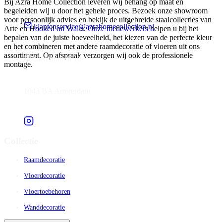
Bij Azra Home Collection leveren wij behang op maat en
begeleiden wij u door het gehele proces. Bezoek onze showroom
voor persoonlijk advies en bekijk de uitgebreide staalcollecties van
klantenservice@azrahomecollection.nl
Arte en Hooked on Walls. Onze medewerkers helpen u bij het
bepalen van de juiste hoeveelheid, het kiezen van de perfecte kleur
en het combineren met andere raamdecoratie of vloeren uit ons
assortiment. Op afspraak verzorgen wij ook de professionele
Sierenborch 10
montage.
1043 BA Amsterdam
Collectie
Raamdecoratie
Vloerdecoratie
Vloertoebehoren
Wanddecoratie