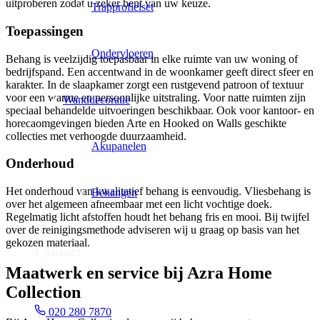
uitproberen zodat u zeker bent van uw keuze.
Trapprofielset
Toepassingen
Ondervloeren
Behang is veelzijdig toepasbaar in elke ruimte van uw woning of
bedrijfspand. Een accentwand in de woonkamer geeft direct sfeer en
karakter. In de slaapkamer zorgt een rustgevend patroon of textuur
voor een warme en persoonlijke uitstraling. Voor natte ruimten zijn
Wanddecoratie
speciaal behandelde uitvoeringen beschikbaar. Ook voor kantoor- en
horecaomgevingen bieden Arte en Hooked on Walls geschikte
collecties met verhoogde duurzaamheid.
Akupanelen
Onderhoud
Het onderhoud van kwalitatief behang is eenvoudig. Vliesbehang is
Behangen
over het algemeen afneembaar met een licht vochtige doek.
Regelmatig licht afstoffen houdt het behang fris en mooi. Bij twijfel
over de reinigingsmethode adviseren wij u graag op basis van het
gekozen materiaal.
Contact
Maatwerk en service bij Azra Home
Collection
020 280 7870