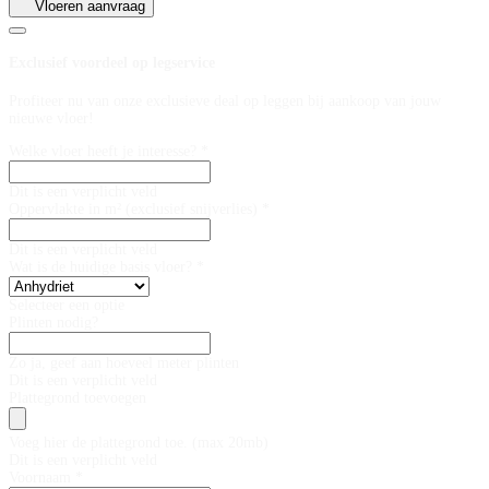
Vloeren aanvraag
Exclusief voordeel op legservice
Profiteer nu van onze exclusieve deal op leggen bij aankoop van jouw
nieuwe vloer!
Welke vloer heeft je interesse? *
Dit is een verplicht veld
Oppervlakte in m² (exclusief snijverlies) *
Dit is een verplicht veld
Wat is de huidige basis vloer? *
Selecteer een optie
Plinten nodig?
Zo ja, geef aan hoeveel meter plinten
Dit is een verplicht veld
Plattegrond toevoegen
Voeg hier de plattegrond toe. (max 20mb)
Dit is een verplicht veld
Voornaam *