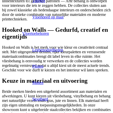
Tapijten
linnentexturen tot gedurfde patronen — Arte behang is ontworpen
voor interieurs die iets te zeggen hebben. De collecties sluiten aan
bij zowel klassieke als hedendaagse interieurs en onderscheiden zich
door de unieke combinatie van natuurlijke materialen en moderne
Vloerkleed op maat
printtechnieken.
Hooked on Walls — Gedurfd, creatief en
Vloertoebehoren
eigentijds
Hooked on Walls is het merk voor wie kleur en creativiteit centraal
Legbenodigdheden
stelt. Met uitgesproken dessins, rijke kleurpaletten en verrassende
materiaalcombinaties brengt dit label leven in elke ruimte. Het
vliesbehang is eenvoudig te verwerken en de collecties worden
regelmatig vernieuwd zodat u altijd kiest uit de meest actuele trends.
Plinten
Geschikt voor wie durft te kiezen en het interieur wil laten spreken.
Keuze in materiaal en uitvoering
Matten
Beide merken bieden een uitgebreid assortiment aan materialen en
afwerkingen. U kunt kiezen uit vliesbehang, vinylbehang en behang
Stootbord
met natuurlijke vezels zoals gras, jute en linnen. Elk materiaal heeft
zijn eigen uitstraling en toepassingsmogelijkheden. In onze
showroom kunt u uitgebreide staalcollecties bekijken en combinaties