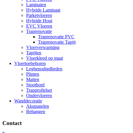
Laminaten
Hybride Laminaat
Parketvloeren
Hybride Hout
EVC Vloeren
Traprenovatie
Traprenovatie PVC
Traprenovatie Tapijt
Vloerverwarming
Tapijten
Vloerkleed op maat
Vloertoebehoren
Legbenodigdheden
Plinten
Matten
Stootbord
Trapprofielset
Ondervloeren
Wanddecoratie
Akupanelen
Behangen
Contact