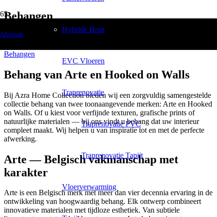
Behangen
Hybride Hout
Afspraak
Home
Behangen
EVC Vloeren
Behang van Arte en Hooked on Walls
Traprenovatie
Bij Azra Home Collection bieden wij een zorgvuldig samengestelde
collectie behang van twee toonaangevende merken: Arte en Hooked
on Walls. Of u kiest voor verfijnde texturen, grafische prints of
natuurlijke materialen — bij ons vindt u behang dat uw interieur
Traprenovatie PVC
compleet maakt. Wij helpen u van inspiratie tot en met de perfecte
afwerking.
Traprenovatie Tapijt
Arte — Belgisch vakmanschap met
karakter
Vloerverwarming
Arte is een Belgisch merk met meer dan vier decennia ervaring in de
ontwikkeling van hoogwaardig behang. Elk ontwerp combineert
innovatieve materialen met tijdloze esthetiek. Van subtiele