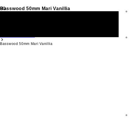
Basswood 50mm Mari Vanillia
Raamdecoratie
Jaloezieën
Bamboe Jaloezieën
Basswood 50mm Mari Vanillia