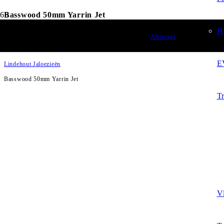
Basswood 50mm Yarrin Jet
H
Raamdecoratie
Afspraak
Jaloezieën
E
Lindehout Jaloezieën
Basswood 50mm Yarrin Jet
T
V