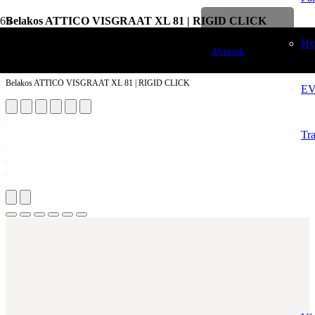
Belakos ATTICO VISGRAAT XL 81 | RIGID CLICK
Levenslange garantie
Vloerdecoratie
Hy
Afspraak
PVC Vloeren
Belakos ATTICO VISGRAAT XL 81 | RIGID CLICK
EV
Tr
Aantal m²
Aantal pakken (
1.35 m²
)