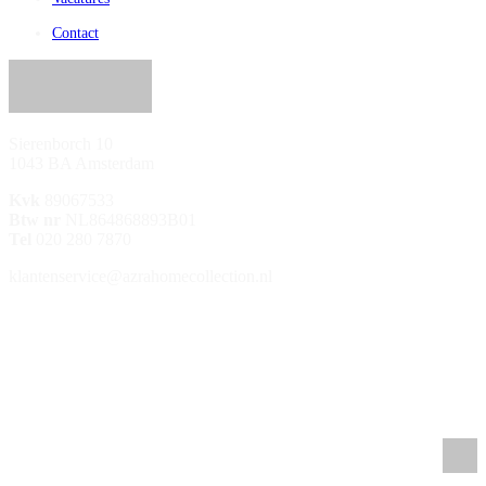
Contact
Sierenborch 10
1043 BA Amsterdam
Kvk
89067533
Btw nr
NL864868893B01
Tel
020 280 7870
klantenservice@azrahomecollection.nl
/azrahomecollection
/azrahomecollection
/azrahomecollection
/azrahomecollection