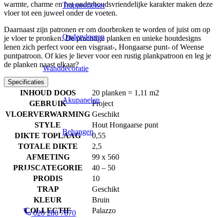
warmte, charme en het onderhoudsvriendelijke karakter maken deze
Trapprofielset
vloer tot een juweel onder de voeten.
Daarnaast zijn patronen er om doorbroken te worden of juist om op
Ondervloeren
je vloer te pronken. De prachtige planken en unieke houtdesigns
lenen zich perfect voor een visgraat-, Hongaarse punt- of Weense
puntpatroon. Of kies je liever voor een rustig plankpatroon en leg je
de planken naast elkaar?
Wanddecoratie
Specificaties
INHOUD DOOS
20 planken = 1,11 m2
Akupanelen
GEBRUIK
Project
VLOERVERWARMING
Geschikt
STYLE
Hout Hongaarse punt
Behangen
DIKTE TOPLAAG
0,55
TOTALE DIKTE
2,5
AFMETING
99 x 560
PRIJSCATEGORIE
40 – 50
Contact
PRODIS
10
TRAP
Geschikt
KLEUR
Bruin
COLLECTIE
Palazzo
020 280 7870