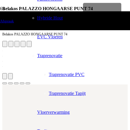
Belakos PALAZZO HONGAARSE PUNT 74
Levenslange garantie
Vloerdecoratie
Hybride Hout
Afspraak
PVC Vloeren
Belakos PALAZZO HONGAARSE PUNT 74
EVC Vloeren
Traprenovatie
Traprenovatie PVC
Traprenovatie Tapijt
Vloerverwarming
Aantal m²
Aantal pakken (
1.11 m²
)
−
+