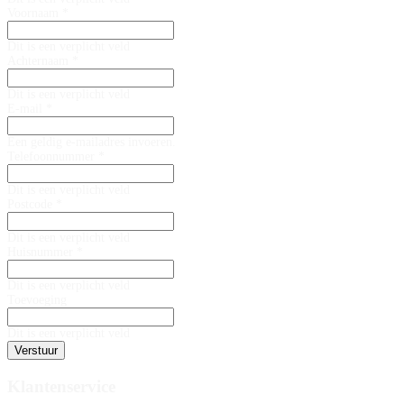
Voornaam *
Dit is een verplicht veld
Achternaam *
Dit is een verplicht veld
E-mail *
Een geldig e-mailadres invoeren.
Telefoonnummer *
Dit is een verplicht veld
Postcode *
Dit is een verplicht veld
Huisnummer *
Dit is een verplicht veld
Toevoeging
Dit is een verplicht veld
Verstuur
Klantenservice