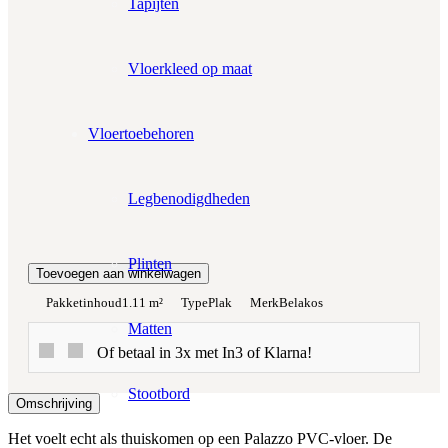
Tapijten
Zonder snijverlies
✓
10% Snijverlies
Prijs per m²:
€47,95
€40,76
Vloerkleed op maat
Werkelijke m²:
0
m²
Vloertoebehoren
Totaalprijs:
€0,00
Legbenodigdheden
Kleurstaal toevoegen
Plinten
Toevoegen aan winkelwagen
Pakketinhoud
1.11 m²
Type
Plak
Merk
Belakos
Matten
Of betaal in 3x met In3 of Klarna!
Stootbord
Omschrijving
Het voelt echt als thuiskomen op een Palazzo PVC-vloer. De