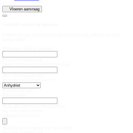
Vloeren aanvraag
Exclusief voordeel op legservice
Profiteer nu van onze exclusieve deal op leggen bij aankoop van jouw
nieuwe vloer!
Welke vloer heeft je interesse? *
Dit is een verplicht veld
Oppervlakte in m² (exclusief snijverlies) *
Dit is een verplicht veld
Wat is de huidige basis vloer? *
Selecteer een optie
Plinten nodig?
Zo ja, geef aan hoeveel meter plinten
Dit is een verplicht veld
Plattegrond toevoegen
Voeg hier de plattegrond toe. (max 20mb)
Dit is een verplicht veld