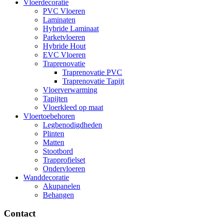
Vloerdecoratie
PVC Vloeren
Laminaten
Hybride Laminaat
Parketvloeren
Hybride Hout
EVC Vloeren
Traprenovatie
Traprenovatie PVC
Traprenovatie Tapijt
Vloerverwarming
Tapijten
Vloerkleed op maat
Vloertoebehoren
Legbenodigdheden
Plinten
Matten
Stootbord
Trapprofielset
Ondervloeren
Wanddecoratie
Akupanelen
Behangen
Contact