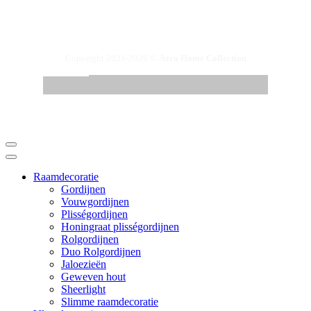
Copyright 2021-2026 ©
Azra Home Collection
Raamdecoratie
Gordijnen
Vouwgordijnen
Plisségordijnen
Honingraat plisségordijnen
Rolgordijnen
Duo Rolgordijnen
Jaloezieën
Geweven hout
Sheerlight
Slimme raamdecoratie