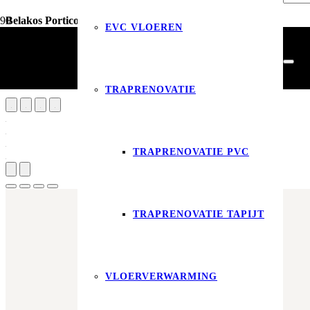
Belakos Portico visgraat XL 56 | Rigid Click
EVC VLOEREN
Vloerdecoratie
PVC Vloeren
Belakos Portico visgraat XL 56 | Rigid Click
TRAPRENOVATIE
TRAPRENOVATIE PVC
Produ
TRAPRENOVATIE TAPIJT
VLOERVERWARMING
Aantal m²
Aantal pakken (
1.35 m²
)
−
+