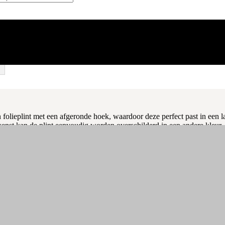
folieplint met een afgeronde hoek, waardoor deze perfect past in een lan
ewenst kan de plint eenvoudig worden overschilderd in een andere kle
ct
is toegevoegd aan je winkelwagen.