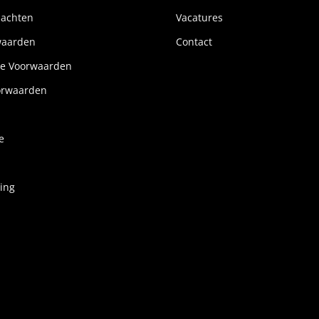
lachten
Vacatures
waarden
Contact
e Voorwaarden
orwaarden
e
ring