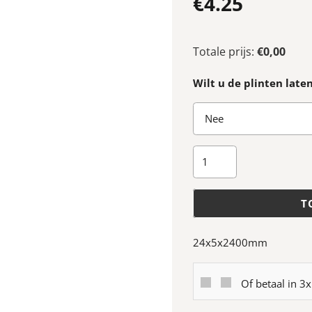
€
4.25
Totale prijs:
€0,00
Wilt u de plinten late
Co-
pro
plakplint
T
lakfolie
zwart
RAL
24x5x2400mm
9005
aantal
Of betaal in 3x