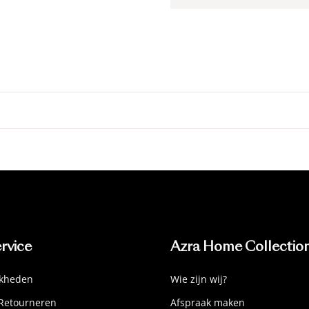
rvice
Azra Home Collectio
jkheden
Wie zijn wij?
Retourneren
Afspraak maken