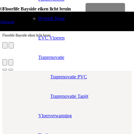
Floorlife Bayside eiken licht bruin
Levenslange garantie
Vloerdecoratie
Hybride Hout
Afspraak
Laminaten
Floorlife Bayside eiken licht bruin
EVC Vloeren
Traprenovatie
Traprenovatie PVC
Traprenovatie Tapijt
Aantal m²
Aantal pakken (
1.24 m²
)
Vloerverwarming
−
+
Zonder snijverlies
✓
10% Snijverlies