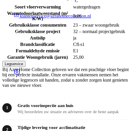
°C
Soort vloerverwarming
watergedragen
Warmtedoorlaatweerstand (m²
0,06
klantenservice@azrahomecollection.nl
K/W)
Gebruiksklasse consumenten
23 – zwaar woongebruik
Gebruiksklasse project
32 – normaal projectgebruik
Sierenborch 10
Antislip
ja
Brandclassificatie
Cfl-s1
Formaldehyde emissie
E1
1043 BA Amsterdam
Garantie Woongebruik (jaren)
25,00
Legservice
Bij Azra Home Collection geloven we dat een prachtige vloer begint
bij een perfecte installatie. Onze ervaren vakmensen nemen het
volledige legproces uit handen, zodat u zonder zorgen kunt genieten
van uw nieuwe vloer.
Gratis voorinspectie aan huis
1
Wij beoordelen uw situatie en adviseren over de beste aanpak
Tijdige levering voor acclimatisatie
2