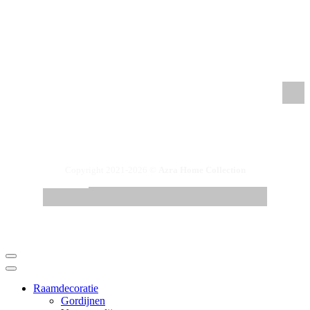
/azrahomecollection
/azrahomecollection
/azrahomecollection
/azrahomecollection
Copyright 2021-2026 ©
Azra Home Collection
Raamdecoratie
Gordijnen