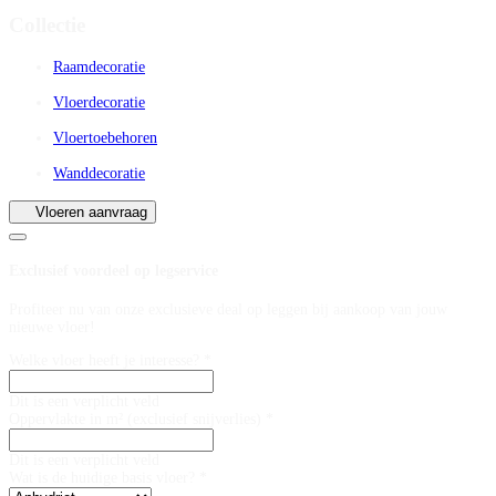
Collectie
Raamdecoratie
Vloerdecoratie
Vloertoebehoren
Wanddecoratie
Vloeren aanvraag
Exclusief voordeel op legservice
Profiteer nu van onze exclusieve deal op leggen bij aankoop van jouw
nieuwe vloer!
Welke vloer heeft je interesse? *
Dit is een verplicht veld
Oppervlakte in m² (exclusief snijverlies) *
Dit is een verplicht veld
Wat is de huidige basis vloer? *