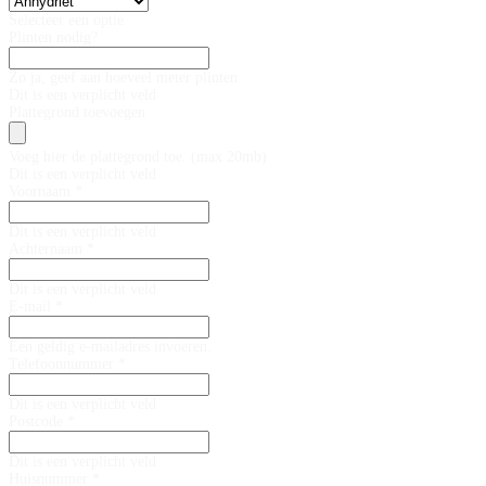
Selecteer een optie
Plinten nodig?
Zo ja, geef aan hoeveel meter plinten
Dit is een verplicht veld
Plattegrond toevoegen
Voeg hier de plattegrond toe. (max 20mb)
Dit is een verplicht veld
Voornaam *
Dit is een verplicht veld
Achternaam *
Dit is een verplicht veld
E-mail *
Een geldig e-mailadres invoeren.
Telefoonnummer *
Dit is een verplicht veld
Postcode *
Dit is een verplicht veld
Huisnummer *