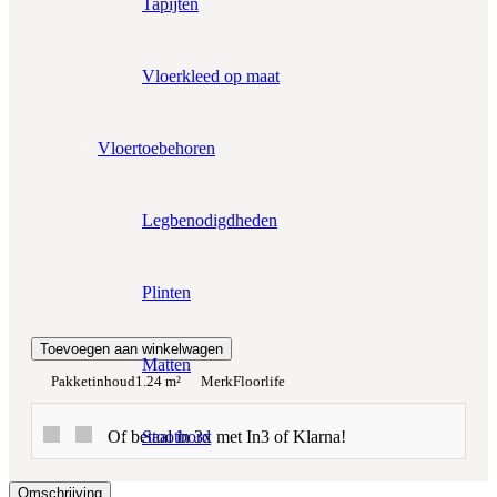
Tapijten
Wil je ook bijpassende plakplinten erbij?
€4.25 per stuk
Vloerkleed op maat
Prijs per m²:
€31,95
€27,16
Werkelijke m²:
Vloertoebehoren
0
m²
Totaalprijs:
Legbenodigdheden
€0,00
Plinten
Kleurstaal toevoegen
Toevoegen aan winkelwagen
Matten
Pakketinhoud
1.24 m²
Merk
Floorlife
Stootbord
Of betaal in 3x met In3 of Klarna!
Omschrijving