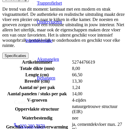
Trapprofielset
De trend van dit moment: laminaat met een modern en strak
visgraatmotief. De authentieke en realistische uitstraling maakt deze
vloer een plezier om naar te kijken in elke kamer. De noesten en
Ondervloeren
groeven zorgen voor een robuuste uitstraling in jouw interieur. Niet
alleen het uiterlijk, maar ook de eigenschappen maken deze vloer
een van onze favorieten. Het is uiterst geschikt voor intensief
woongebruik, gemakkelijk te onderhouden en geschikt voor elke
Wanddecoratie
ruimte.
Specificaties
Akupanelen
Artikelnummer
5274476619
Totale dikte (mm)
8,00
Lengte (cm)
66,50
Behangen
Breedte (cm)
13,30
Aantal m² per pak
1,24
Aantal panelen / stuks per pak
14,00
V-groeven
4-zijdes
Contact
natuurgetrouwe structuur
Oppervlakte structuur
(EIR)
Waterbestendig
nee
ja, cementdekvloer max. 27
020 280 7870
Geschikt voor vloerverwarming