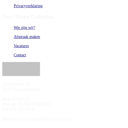
Privacyverklaring
Azra Home Collection
Wie zijn wij?
Afspraak maken
Vacatures
Contact
Sierenborch 10
1043 BA Amsterdam
Kvk
89067533
Btw nr
NL864868893B01
Tel
020 280 7870
klantenservice@azrahomecollection.nl