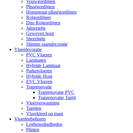
Vouwgordijnen
Plisségordijnen
Honingraat plisségordijnen
Rolgordijnen
Duo Rolgordijnen
Jaloezieën
Geweven hout
Sheerlight
Slimme raamdecoratie
Vloerdecoratie
PVC Vloeren
Laminaten
Hybride Laminaat
Parketvloeren
Hybride Hout
EVC Vloeren
Traprenovatie
Traprenovatie PVC
Traprenovatie Tapijt
Vloerverwarming
Tapijten
Vloerkleed op maat
Vloertoebehoren
Legbenodigdheden
Plinten