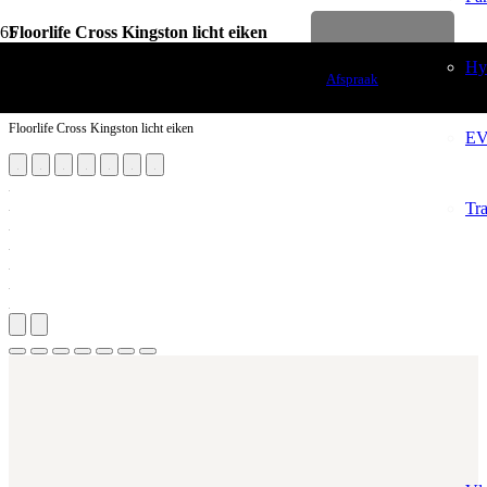
Floorlife Cross Kingston licht eiken
Levenslange garantie
Vloerdecoratie
Hy
Afspraak
Laminaten
Floorlife Cross Kingston licht eiken
EV
Tr
Aantal m²