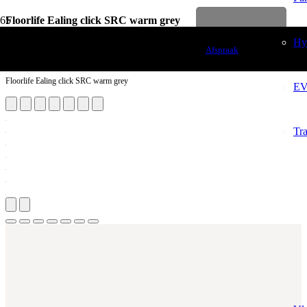
Floorlife Ealing click SRC warm grey
Levenslange garantie
Vloerdecoratie
Hybride Hout
Afspraak
PVC Vloeren
Floorlife Ealing click SRC warm grey
EVC Vloeren
Traprenovatie
Traprenovatie PVC
Traprenovatie Tapijt
Vloerverwarming
Aantal m²