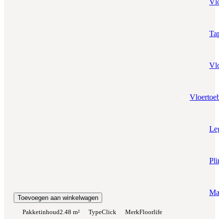
Tapijten
Aantal pakken (
2.48 m²
)
−
+
Zonder snijverlies
✓
10% Snijverlies
Vloerkleed op maat
Wil je ook bijpassende plakplinten erbij?
€4.25 per stuk
Vloertoebehoren
Prijs per m²:
Legbenodigdheden
€49,95
€42,46
Werkelijke m²:
0
m²
Plinten
Totaalprijs:
€0,00
Matten
Kleurstaal toevoegen
Stootbord
Toevoegen aan winkelwagen
Pakketinhoud
2.48 m²
Type
Click
Merk
Floorlife