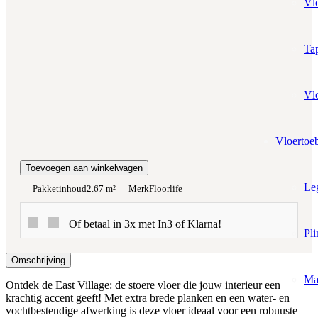
Vl
Prijs per m²:
€22,95
€19,51
Werkelijke m²:
Tap
0
m²
Totaalprijs:
Vl
€0,00
Vloertoe
Kleurstaal toevoegen
Toevoegen aan winkelwagen
Le
Pakketinhoud
2.67 m²
Merk
Floorlife
Of betaal in 3x met In3 of Klarna!
Pli
Omschrijving
Ma
Ontdek de East Village: de stoere vloer die jouw interieur een
krachtig accent geeft! Met extra brede planken en een water- en
vochtbestendige afwerking is deze vloer ideaal voor een robuuste