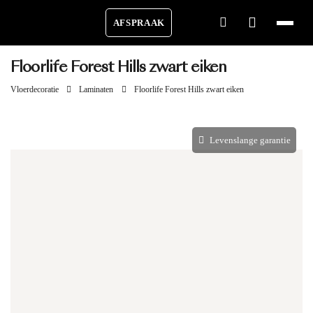
AFSPRAAK
Floorlife Forest Hills zwart eiken
Vloerdecoratie
Laminaten
Floorlife Forest Hills zwart eiken
Levenslange garantie
Aantal m²
Aantal pakken (
)
2.79 m²
−
+
Zonder snijverlies
✓