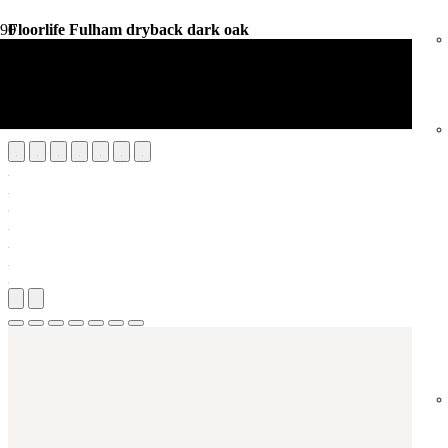
Floorlife Fulham dryback dark oak
Vloerdecoratie
PVC Vloeren
Floorlife Fulham dryback dark oak