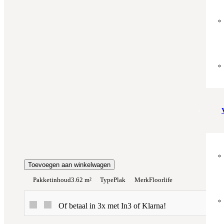
Aantal m²
Aantal pakken (
3.62 m²
)
−
+
Zonder snijverlies
✓
10% Snijverlies
Prijs per m²:
€39,95
€33,96
Werkelijke m²:
0
m²
Totaalprijs:
€0,00
Kleurstaal toevoegen
Toevoegen aan winkelwagen
Pakketinhoud
3.62 m²
Type
Plak
Merk
Floorlife
Of betaal in 3x met In3 of Klarna!