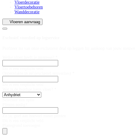
Vloerdecoratie
Vloertoebehoren
Wanddecoratie
Vloeren aanvraag
Exclusief voordeel op legservice
Profiteer nu van onze exclusieve deal op leggen bij aankoop van jouw nieuwe
Welke vloer heeft je interesse? *
Dit is een verplicht veld
Oppervlakte in m² (exclusief snijverlies) *
Dit is een verplicht veld
Wat is de huidige basis vloer? *
Selecteer een optie
Plinten nodig?
Zo ja, geef aan hoeveel meter plinten
Dit is een verplicht veld
Plattegrond toevoegen