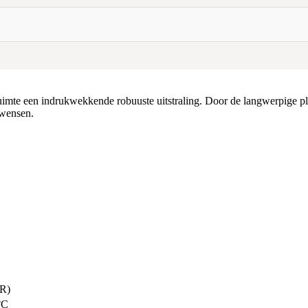
 ruimte een indrukwekkende robuuste uitstraling. Door de langwerpige pl
nwensen.
IR)
°C