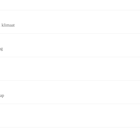
 klimaat
ng
tap