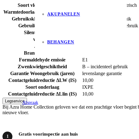
Soort vloerverwarming
watergedragen & Elektrisch
Warmtedoorlaatweerstand (m² K/W)
0,06
AKUPANELEN
Gebruiksklasse consumenten
23 – zwaar woongebruik
Gebruiksklasse project
34 – intensief projectgebruik
Silent Rigid Click
ja
vtwonen
nee
BEHANGEN
Antislip
ja
Brandclassificatie
Bfl-s1
Formaldehyde emissie
E1
Zwenkwielgeschiktheid
B – incidenteel gebruik
Garantie Woongebruik (jaren)
levenslange garantie
Contactgeluidreductie ∆LW (IS)
10,00
Soort onderlaag
IXPE
Contactgeluidreductie ∆Llin (IS)
10,00
Legservice
Afspraak
Bij Azra Home Collection geloven we dat een prachtige vloer begint b
nieuwe vloer.
Gratis voorinspectie aan huis
1