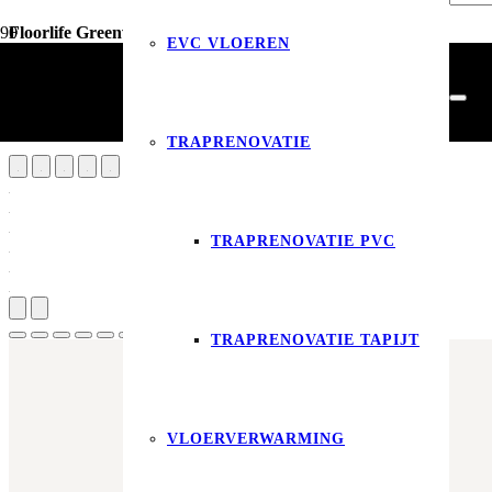
Floorlife Greenwich click SRC beige
EVC VLOEREN
Vloerdecoratie
PVC Vloeren
Floorlife Greenwich click SRC beige
TRAPRENOVATIE
TRAPRENOVATIE PVC
Produ
TRAPRENOVATIE TAPIJT
VLOERVERWARMING
Aantal m²