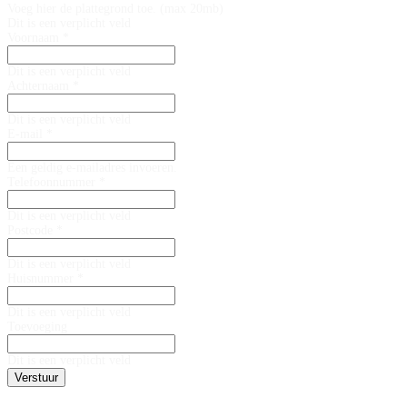
Voeg hier de plattegrond toe. (max 20mb)
Dit is een verplicht veld
Voornaam *
Dit is een verplicht veld
Achternaam *
Dit is een verplicht veld
E-mail *
Een geldig e-mailadres invoeren.
Telefoonnummer *
Dit is een verplicht veld
Postcode *
Dit is een verplicht veld
Huisnummer *
Dit is een verplicht veld
Toevoeging
Dit is een verplicht veld
Verstuur