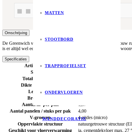
Of betaal in 3x met In3 of Klarna!
MATTEN
Omschrijving
STOOTBORD
De Greenwich vloer straalt prachtige authenticiteit uit en geeft jouw
is er altijd wel een variant die perfect past bij jouw persoonlijke woo
Specificaties
Artikelnummer
6621291019
TRAPPROFIELSET
Soort pvc
click
Totale dikte (mm)
7,00
Dikte toplaag (mm)
0,55
Lengte (cm)
152,20
ONDERVLOEREN
Breedte (cm)
22,50
Aantal m² per pak
1,37
Aantal panelen / stuks per pak
4,00
V-groeven
4-zijdes (micro)
WANDDECORATIE
Oppervlakte structuur
natuurgetrouwe structuur (E
Geschikt voor vloerverwarming
ja, cementdekvloer max. 27 