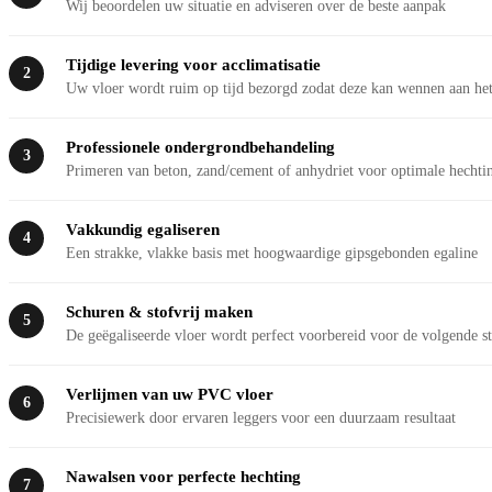
Wij beoordelen uw situatie en adviseren over de beste aanpak
Tijdige levering voor acclimatisatie
2
Uw vloer wordt ruim op tijd bezorgd zodat deze kan wennen aan het
Professionele ondergrondbehandeling
3
Primeren van beton, zand/cement of anhydriet voor optimale hechti
Vakkundig egaliseren
4
Een strakke, vlakke basis met hoogwaardige gipsgebonden egaline
Schuren & stofvrij maken
5
De geëgaliseerde vloer wordt perfect voorbereid voor de volgende s
Verlijmen van uw PVC vloer
6
Precisiewerk door ervaren leggers voor een duurzaam resultaat
Nawalsen voor perfecte hechting
7