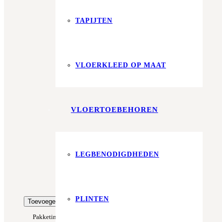
Aantal pakken (
1.37 m²
)
−
+
TAPIJTEN
Zonder snijverlies
✓
10% Snijverlies
Wil je ook bijpassende plakplinten erbij?
VLOERKLEED OP MAAT
€4.25 per stuk
Prijs per m²:
€49,95
€42,46
VLOERTOEBEHOREN
Werkelijke m²:
0
m²
Totaalprijs:
€0,00
LEGBENODIGDHEDEN
Kleurstaal toevoegen
PLINTEN
Toevoegen aan winkelwagen
Pakketinhoud
1.37 m²
Type
Click
Merk
Floorlife