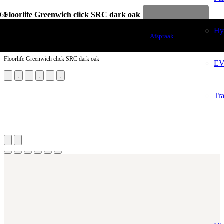
Floorlife Greenwich click SRC dark oak
Levenslange garantie
Vloerdecoratie
Hy
Afspraak
PVC Vloeren
Floorlife Greenwich click SRC dark oak
EV
Tr
Aantal m²
Aantal pakken (
1.37 m²
)