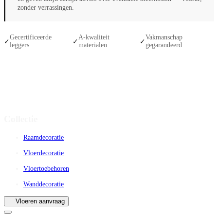
zonder verrassingen.
Gecertificeerde
A-kwaliteit
Vakmanschap
✓
✓
✓
leggers
materialen
gegarandeerd
Collectie
Raamdecoratie
Vloerdecoratie
Vloertoebehoren
Wanddecoratie
Vloeren aanvraag