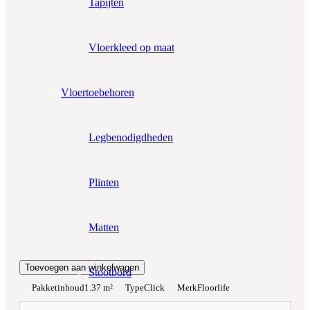
Tapijten
−
+
Zonder snijverlies
✓
10% Snijverlies
Vloerkleed op maat
Wil je ook bijpassende plakplinten erbij?
€4.25 per stuk
Vloertoebehoren
Prijs per m²:
€49,95
€42,46
Legbenodigdheden
Werkelijke m²:
0
m²
Plinten
Totaalprijs:
€0,00
Matten
Kleurstaal toevoegen
Toevoegen aan winkelwagen
Stootbord
Pakketinhoud
1.37 m²
Type
Click
Merk
Floorlife