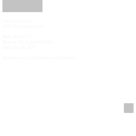
Sierenborch 10
1043 BA Amsterdam
Kvk
89067533
Btw nr
NL864868893B01
Tel
020 280 7870
klantenservice@azrahomecollection.nl
/azrahomecollection
/azrahomecollection
/azrahomecollection
/azrahomecollection