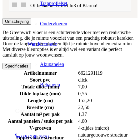
Trapprofielset
Of betaal in 3x met In3 of Klarna!
Omschrijving
Ondervloeren
De Greenwich vloer is een schitterende vloer met een realistische
uitstraling, die je ruimte voorziet van een prachtig robuust karakter.
Door de langwerpige planken lijkt je ruimte bovendien extra ruim.
Wanddecoratie
Met diverse kleuropties is er altijd wel een variant die perfect
aansluit op jouw woonwensen.
Akupanelen
Specificaties
Artikelnummer
6621291119
Soort pvc
click
Behangen
Totale dikte (mm)
7,00
Dikte toplaag (mm)
0,55
Lengte (cm)
152,20
Breedte (cm)
22,50
Contact
Aantal m² per pak
1,37
Aantal panelen / stuks per pak
4,00
V-groeven
4-zijdes (micro)
natuurgetrouwe structuur
020 280 7870
Oppervlakte structuur