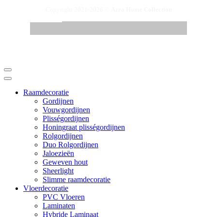
Copyright 2021-2026 ©
Azra Home Collection
Raamdecoratie
Gordijnen
Vouwgordijnen
Plisségordijnen
Honingraat plisségordijnen
Rolgordijnen
Duo Rolgordijnen
Jaloezieën
Geweven hout
Sheerlight
Slimme raamdecoratie
Vloerdecoratie
PVC Vloeren
Laminaten
Hybride Laminaat