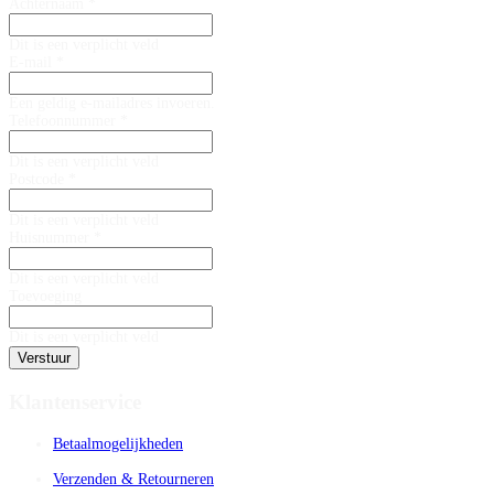
Achternaam *
Dit is een verplicht veld
E-mail *
Een geldig e-mailadres invoeren.
Telefoonnummer *
Dit is een verplicht veld
Postcode *
Dit is een verplicht veld
Huisnummer *
Dit is een verplicht veld
Toevoeging
Dit is een verplicht veld
Verstuur
Klantenservice
Betaalmogelijkheden
Verzenden & Retourneren