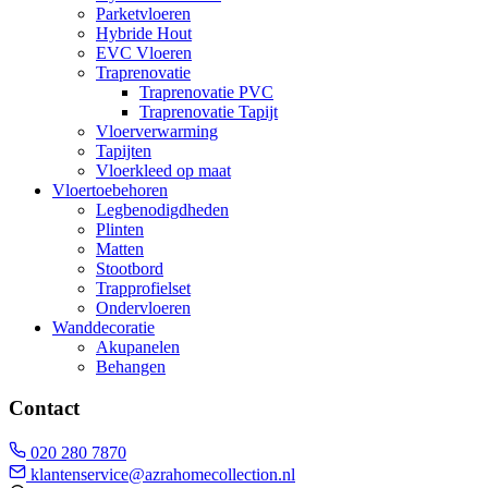
Parketvloeren
Hybride Hout
EVC Vloeren
Traprenovatie
Traprenovatie PVC
Traprenovatie Tapijt
Vloerverwarming
Tapijten
Vloerkleed op maat
Vloertoebehoren
Legbenodigdheden
Plinten
Matten
Stootbord
Trapprofielset
Ondervloeren
Wanddecoratie
Akupanelen
Behangen
Contact
020 280 7870
klantenservice@azrahomecollection.nl