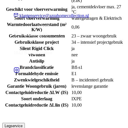
(EIR)
ja, cementdekvloer max. 27
Geschikt voor vloerverwarming
°C
klantenservice@azrahomecollection.nl
Soort vloerverwarming
watergedragen & Elektrisch
Warmtedoorlaatweerstand (m²
0,06
K/W)
Sierenborch 10
Gebruiksklasse consumenten
23 – zwaar woongebruik
Gebruiksklasse project
34 – intensief projectgebruik
Silent Rigid Click
ja
1043 BA Amsterdam
vtwonen
nee
Antislip
ja
Brandclassificatie
Bfl-s1
Formaldehyde emissie
E1
Zwenkwielgeschiktheid
B – incidenteel gebruik
Garantie Woongebruik (jaren)
levenslange garantie
Contactgeluidreductie ∆LW (IS)
10,00
Soort onderlaag
IXPE
Contactgeluidreductie ∆Llin (IS)
10,00
Legservice