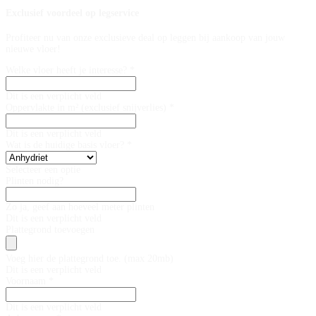
Exclusief voordeel op legservice
Profiteer nu van onze exclusieve deal op leggen bij aankoop van jouw
nieuwe vloer!
Welke vloer heeft je interesse? *
Dit is een verplicht veld
Oppervlakte in m² (exclusief snijverlies) *
Dit is een verplicht veld
Wat is de huidige basis vloer? *
Selecteer een optie
Plinten nodig?
Zo ja, geef aan hoeveel meter plinten
Dit is een verplicht veld
Plattegrond toevoegen
Voeg hier de plattegrond toe. (max 20mb)
Dit is een verplicht veld
Voornaam *
Dit is een verplicht veld