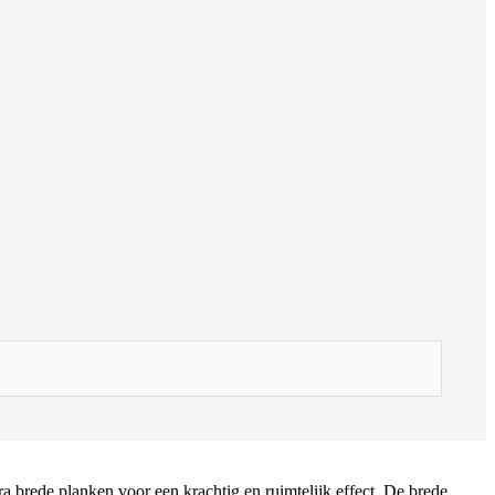
tra brede planken voor een krachtig en ruimtelijk effect. De brede