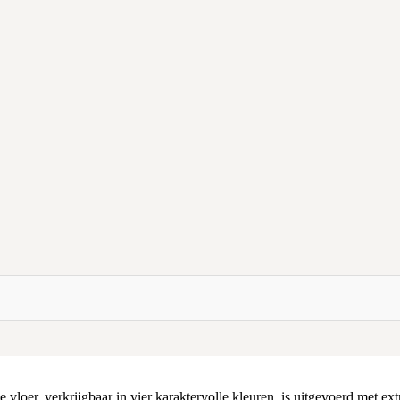
e vloer, verkrijgbaar in vier karaktervolle kleuren, is uitgevoerd met ex