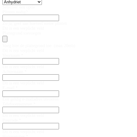
Selecteer een optie
Plinten nodig?
Zo ja, geef aan hoeveel meter plinten
Dit is een verplicht veld
Plattegrond toevoegen
Voeg hier de plattegrond toe. (max 20mb)
Dit is een verplicht veld
Voornaam *
Dit is een verplicht veld
Achternaam *
Dit is een verplicht veld
E-mail *
Een geldig e-mailadres invoeren.
Telefoonnummer *
Dit is een verplicht veld
Postcode *
Dit is een verplicht veld
Huisnummer *