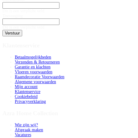
Dit is een verplicht veld
Toevoeging
Dit is een verplicht veld
Verstuur
Klantenservice
Betaalmogelijkheden
Verzenden & Retourneren
Garantie en klachten
Vloeren voorwaarden
Raamdecoratie Voorwaarden
Algemene voorwaarden
Mijn account
Klantenservice
Cookiebeleid
Privacyverklaring
Azra Home Collection
Wie zijn wij?
Afspraak maken
Vacatures