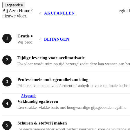
Legservice
Bij Azra Home Collection geloven we dat een prachtige vloer begint b
AKUPANELEN
nieuwe vloer.
Gratis voorinspectie aan huis
1
BEHANGEN
Wij beoordelen uw situatie en adviseren over de beste aanpak
Tijdige levering voor acclimatisatie
2
Uw vloer wordt ruim op tijd bezorgd zodat deze kan wennen aan het
Professionele ondergrondbehandeling
3
Primeren van beton, zand/cement of anhydriet voor optimale hechti
Afspraak
Vakkundig egaliseren
4
Een strakke, vlakke basis met hoogwaardige gipsgebonden egaline
Schuren & stofvrij maken
5
De geëgaliseerde vloer wordt perfect voorbereid voor de volgende s