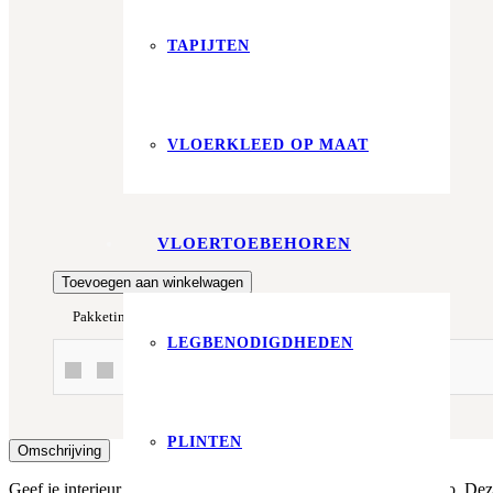
Prijs per m²:
TAPIJTEN
€19,95
€16,96
Werkelijke m²:
0
m²
VLOERKLEED OP MAAT
Totaalprijs:
€0,00
VLOERTOEBEHOREN
Kleurstaal toevoegen
Toevoegen aan winkelwagen
Pakketinhoud
2.69 m²
Merk
Floorlife
LEGBENODIGDHEDEN
Of betaal in 3x met In3 of Klarna!
PLINTEN
Omschrijving
Geef je interieur een stoere en robuuste uitstraling met de Sereno. Dez