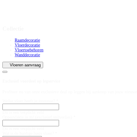
Collectie
Raamdecoratie
Vloerdecoratie
Vloertoebehoren
Wanddecoratie
Vloeren aanvraag
Exclusief voordeel op legservice
Profiteer nu van onze exclusieve deal op leggen bij aankoop van jouw nieuwe
Welke vloer heeft je interesse? *
Dit is een verplicht veld
Oppervlakte in m² (exclusief snijverlies) *
Dit is een verplicht veld
Wat is de huidige basis vloer? *