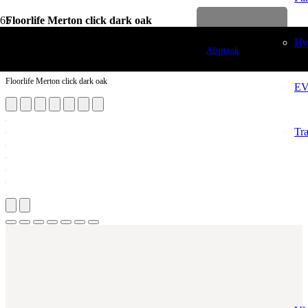
Floorlife Merton click dark oak
Levenslange garantie
Vloerdecoratie
Hy
Afspraak
PVC Vloeren
Floorlife Merton click dark oak
EV
Tr
Aantal m²