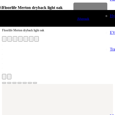
Floorlife Merton dryback light oak
Levenslange garantie
Vloerdecoratie
Hy
Afspraak
PVC Vloeren
Floorlife Merton dryback light oak
EV
Tr
Aantal m²