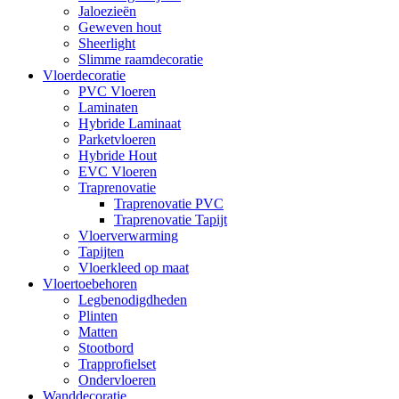
Jaloezieën
Geweven hout
Sheerlight
Slimme raamdecoratie
Vloerdecoratie
PVC Vloeren
Laminaten
Hybride Laminaat
Parketvloeren
Hybride Hout
EVC Vloeren
Traprenovatie
Traprenovatie PVC
Traprenovatie Tapijt
Vloerverwarming
Tapijten
Vloerkleed op maat
Vloertoebehoren
Legbenodigdheden
Plinten
Matten
Stootbord
Trapprofielset
Ondervloeren
Wanddecoratie