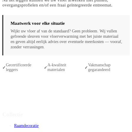
Na het leggen kunnen we uw vloer afwerken met plinten,
overgangsprofielen en/of een fraai geïntegreerde entreemat.
Maatwerk voor elke situatie
Wijkt uw vloer af van de standaard? Geen probleem. Wij vullen
gefreesde sleuven voor vloerverwarming met het juiste materiaal
en geven altijd eerlijk advies over eventuele meerkosten — vooraf,
zonder verrassingen.
Gecertificeerde
A-kwaliteit
Vakmanschap
✓
✓
✓
leggers
materialen
gegarandeerd
Collectie
Raamdecoratie