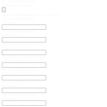
Dit is een verplicht veld
Plattegrond toevoegen
Voeg hier de plattegrond toe. (max 20mb)
Dit is een verplicht veld
Voornaam *
Dit is een verplicht veld
Achternaam *
Dit is een verplicht veld
E-mail *
Een geldig e-mailadres invoeren.
Telefoonnummer *
Dit is een verplicht veld
Postcode *
Dit is een verplicht veld
Huisnummer *
Dit is een verplicht veld
Toevoeging