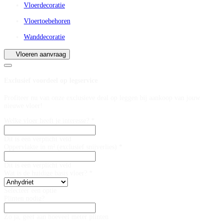
Vloerdecoratie
Vloertoebehoren
Wanddecoratie
Vloeren aanvraag
Exclusief voordeel op legservice
Profiteer nu van onze exclusieve deal op leggen bij aankoop van jouw
nieuwe vloer!
Welke vloer heeft je interesse? *
Dit is een verplicht veld
Oppervlakte in m² (exclusief snijverlies) *
Dit is een verplicht veld
Wat is de huidige basis vloer? *
Selecteer een optie
Plinten nodig?
Zo ja, geef aan hoeveel meter plinten