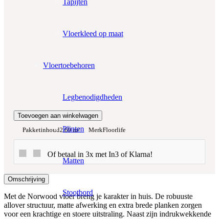
Tapijten
Prijs per m²:
€16,95
€14,41
Werkelijke m²:
Vloerkleed op maat
0
m²
Totaalprijs:
Vloertoebehoren
€0,00
Legbenodigdheden
Kleurstaal toevoegen
Toevoegen aan winkelwagen
Plinten
Pakketinhoud
2.69 m²
Merk
Floorlife
Of betaal in 3x met In3 of Klarna!
Matten
Omschrijving
Stootbord
Met de Norwood vloer breng je karakter in huis. De robuuste
allover structuur, matte afwerking en extra brede planken zorgen
voor een krachtige en stoere uitstraling. Naast zijn indrukwekkende