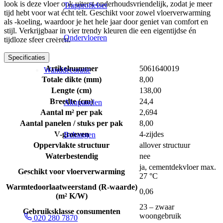
look is deze vloer ook uiterst onderhoudsvriendelijk, zodat je meer
Trapprofielset
tijd hebt voor wat écht telt. Geschikt voor zowel vloerverwarming
als -koeling, waardoor je het hele jaar door geniet van comfort en
stijl. Verkrijgbaar in vier trendy kleuren die een eigentijdse én
Ondervloeren
tijdloze sfeer creëren.
Specificaties
Artikelnummer
5061640019
Wanddecoratie
Totale dikte (mm)
8,00
Lengte (cm)
138,00
Breedte (cm)
24,4
Akupanelen
Aantal m² per pak
2,694
Aantal panelen / stuks per pak
8,00
V-groeven
4-zijdes
Behangen
Oppervlakte structuur
allover structuur
Waterbestendig
nee
ja, cementdekvloer max.
Geschikt voor vloerverwarming
Contact
27 °C
Warmtedoorlaatweerstand (R-waarde)
0,06
(m² K/W)
23 – zwaar
Gebruiksklasse consumenten
woongebruik
020 280 7870