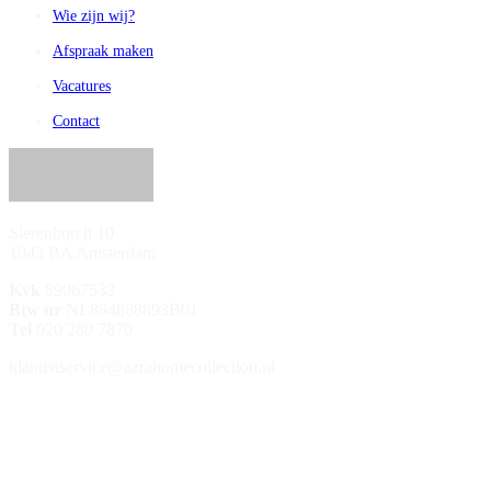
Wie zijn wij?
Afspraak maken
Vacatures
Contact
Sierenborch 10
1043 BA Amsterdam
Kvk
89067533
Btw nr
NL864868893B01
Tel
020 280 7870
klantenservice@azrahomecollection.nl
/azrahomecollection
/azrahomecollection
/azrahomecollection