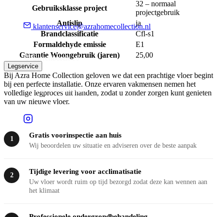
32 – normaal
Gebruiksklasse project
projectgebruik
Antislip
ja
klantenservice@azrahomecollection.nl
Brandclassificatie
Cfl-s1
Formaldehyde emissie
E1
Garantie Woongebruik (jaren)
25,00
Sierenborch 10
Legservice
Bij Azra Home Collection geloven we dat een prachtige vloer begint
bij een perfecte installatie. Onze ervaren vakmensen nemen het
1043 BA Amsterdam
volledige legproces uit handen, zodat u zonder zorgen kunt genieten
van uw nieuwe vloer.
Gratis voorinspectie aan huis
1
Wij beoordelen uw situatie en adviseren over de beste aanpak
Tijdige levering voor acclimatisatie
2
Uw vloer wordt ruim op tijd bezorgd zodat deze kan wennen aan
het klimaat
Professionele ondergrondbehandeling