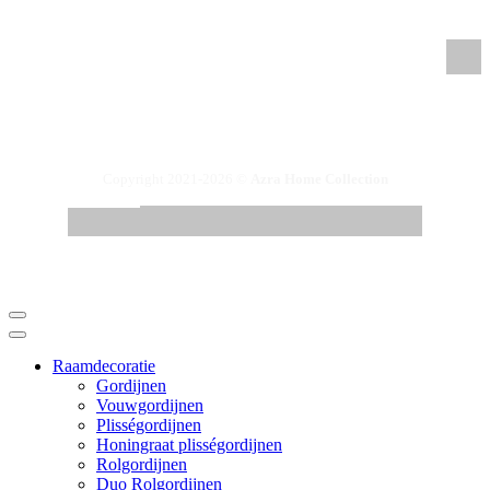
/azrahomecollection
Copyright 2021-2026 ©
Azra Home Collection
Raamdecoratie
Gordijnen
Vouwgordijnen
Plisségordijnen
Honingraat plisségordijnen
Rolgordijnen
Duo Rolgordijnen