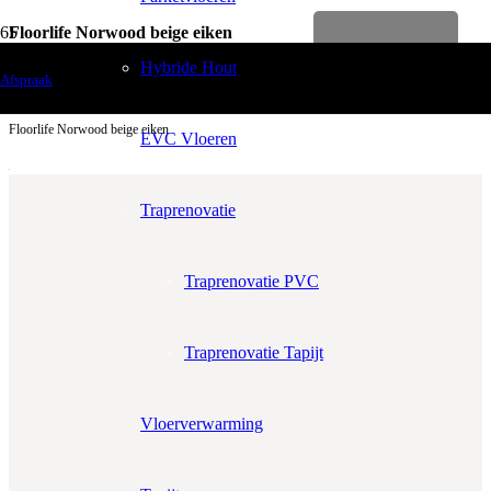
Floorlife Norwood beige eiken
Levenslange garantie
Vloerdecoratie
Hybride Hout
Afspraak
Laminaten
Floorlife Norwood beige eiken
EVC Vloeren
Traprenovatie
Traprenovatie PVC
Aantal m²
Aantal pakken (
2.69 m²
)
−
+
Traprenovatie Tapijt
Zonder snijverlies
✓
10% Snijverlies
Vloerverwarming
Wil je ook bijpassende plakplinten erbij?
€4.25 per stuk