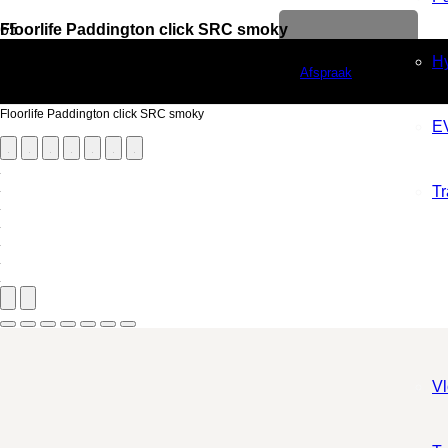
Floorlife Paddington click SRC smoky
Levenslange garantie
Vloerdecoratie
Hy
Afspraak
PVC Vloeren
Floorlife Paddington click SRC smoky
E
Tr
V
Aantal m²