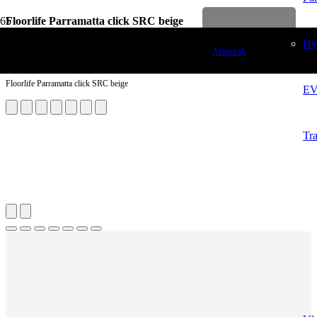
Floorlife Parramatta click SRC beige
Levenslange garantie
Vloerdecoratie
Hy
Afspraak
PVC Vloeren
Floorlife Parramatta click SRC beige
EV
Tr
Aantal m²