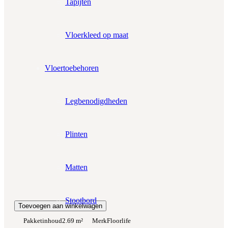
Tapijten
Aantal pakken (
2.69 m²
)
−
+
Zonder snijverlies
✓
10% Snijverlies
Vloerkleed op maat
Wil je ook bijpassende plakplinten erbij?
€4.25 per stuk
Vloertoebehoren
Prijs per m²:
Legbenodigdheden
€23,95
€20,36
Werkelijke m²:
0
m²
Plinten
Totaalprijs:
€0,00
Matten
Kleurstaal toevoegen
Stootbord
Toevoegen aan winkelwagen
Pakketinhoud
2.69 m²
Merk
Floorlife