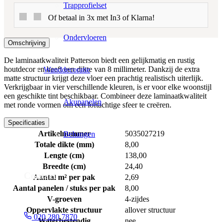
Trapprofielset
Of betaal in 3x met In3 of Klarna!
Ondervloeren
Omschrijving
De laminaatkwaliteit Patterson biedt een gelijkmatig en rustig
houtdecor en heeft een dikte van 8 millimeter. Dankzij de extra
Wanddecoratie
matte structuur krijgt deze vloer een prachtig realistisch uiterlijk.
Verkrijgbaar in vier verschillende kleuren, is er voor elke woonstijl
een geschikte tint beschikbaar. Combineer deze laminaatkwaliteit
Akupanelen
met ronde vormen om een loftachtige sfeer te creëren.
Specificaties
Artikelnummer
5035027219
Behangen
Totale dikte (mm)
8,00
Lengte (cm)
138,00
Breedte (cm)
24,40
Contact
Aantal m² per pak
2,69
Aantal panelen / stuks per pak
8,00
V-groeven
4-zijdes
Oppervlakte structuur
allover structuur
020 280 7870
Waterbestendig
nee