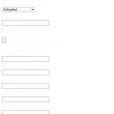
Dit is een verplicht veld
Wat is de huidige basis vloer? *
Selecteer een optie
Plinten nodig?
Zo ja, geef aan hoeveel meter plinten
Dit is een verplicht veld
Plattegrond toevoegen
Voeg hier de plattegrond toe. (max 20mb)
Dit is een verplicht veld
Voornaam *
Dit is een verplicht veld
Achternaam *
Dit is een verplicht veld
E-mail *
Een geldig e-mailadres invoeren.
Telefoonnummer *
Dit is een verplicht veld
Postcode *