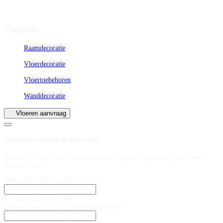
Collectie
Raamdecoratie
Vloerdecoratie
Vloertoebehoren
Wanddecoratie
Vloeren aanvraag
Exclusief voordeel op legservice
Profiteer nu van onze exclusieve deal op leggen bij aankoop van jouw
nieuwe vloer!
Welke vloer heeft je interesse? *
Dit is een verplicht veld
Oppervlakte in m² (exclusief snijverlies) *