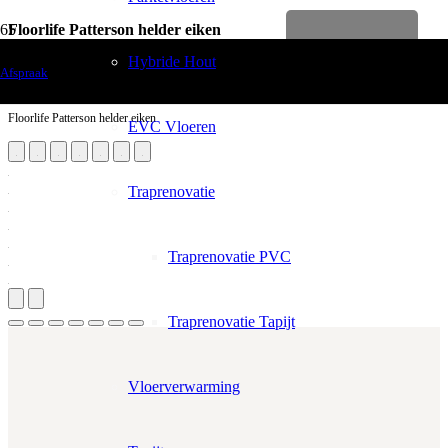
Floorlife Patterson helder eiken
Levenslange garantie
Vloerdecoratie
Hybride Hout
Afspraak
Laminaten
Floorlife Patterson helder eiken
EVC Vloeren
Traprenovatie
Traprenovatie PVC
Traprenovatie Tapijt
Vloerverwarming
Aantal m²