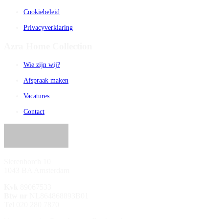
Cookiebeleid
Privacyverklaring
Azra Home Collection
Wie zijn wij?
Afspraak maken
Vacatures
Contact
Sierenborch 10
1043 BA Amsterdam
Kvk
89067533
Btw nr
NL864868893B01
Tel
020 280 7870