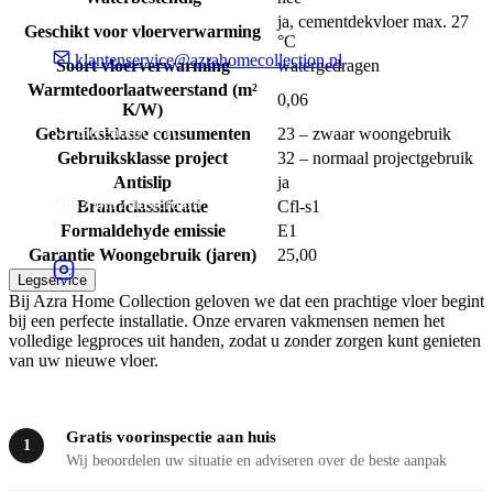
ja, cementdekvloer max. 27
Geschikt voor vloerverwarming
°C
klantenservice@azrahomecollection.nl
Soort vloerverwarming
watergedragen
Warmtedoorlaatweerstand (m²
0,06
K/W)
Sierenborch 10
Gebruiksklasse consumenten
23 – zwaar woongebruik
Gebruiksklasse project
32 – normaal projectgebruik
Antislip
ja
1043 BA Amsterdam
Brandclassificatie
Cfl-s1
Formaldehyde emissie
E1
Garantie Woongebruik (jaren)
25,00
Legservice
Bij Azra Home Collection geloven we dat een prachtige vloer begint
bij een perfecte installatie. Onze ervaren vakmensen nemen het
volledige legproces uit handen, zodat u zonder zorgen kunt genieten
van uw nieuwe vloer.
Gratis voorinspectie aan huis
1
Wij beoordelen uw situatie en adviseren over de beste aanpak