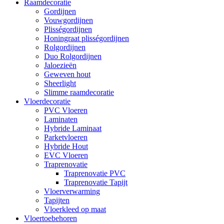
Raamdecoratie
Gordijnen
Vouwgordijnen
Plisségordijnen
Honingraat plisségordijnen
Rolgordijnen
Duo Rolgordijnen
Jaloezieën
Geweven hout
Sheerlight
Slimme raamdecoratie
Vloerdecoratie
PVC Vloeren
Laminaten
Hybride Laminaat
Parketvloeren
Hybride Hout
EVC Vloeren
Traprenovatie
Traprenovatie PVC
Traprenovatie Tapijt
Vloerverwarming
Tapijten
Vloerkleed op maat
Vloertoebehoren