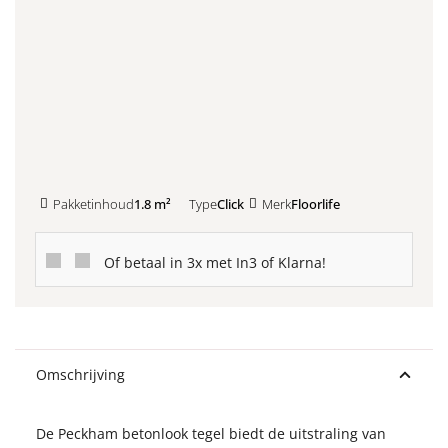
Kleurstaal toevoegen
Pakketinhoud
1.8 m²
Type
Click
Merk
Floorlife
Of betaal in 3x met In3 of Klarna!
Omschrijving
De Peckham betonlook tegel biedt de uitstraling van