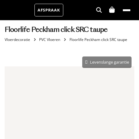
AFSPRAAK
Floorlife Peckham click SRC taupe
Vloerdecoratie
PVC Vloeren
Floorlife Peckham click SRC taupe
Levenslange garantie
Aantal m²
Aantal pakken (
)
1.8 m²
−
+
Zonder snijverlies
✓