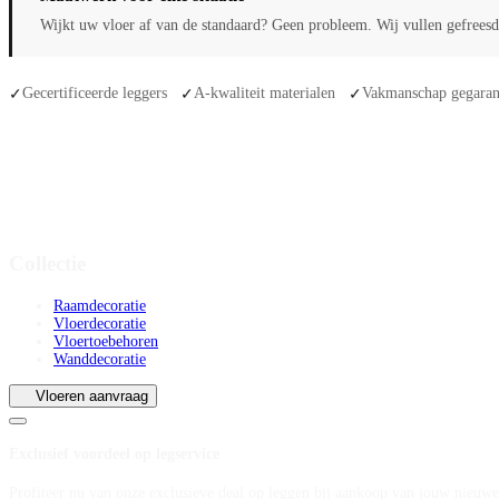
Wijkt uw vloer af van de standaard? Geen probleem. Wij vullen gefreesde
Gecertificeerde leggers
A-kwaliteit materialen
Vakmanschap gegaran
✓
✓
✓
Collectie
Raamdecoratie
Vloerdecoratie
Vloertoebehoren
Wanddecoratie
Vloeren aanvraag
Exclusief voordeel op legservice
Profiteer nu van onze exclusieve deal op leggen bij aankoop van jouw nieuwe