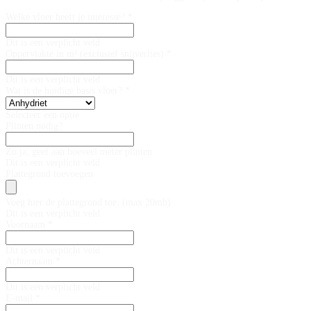
Welke vloer heeft je interesse? *
Dit is een verplicht veld
Oppervlakte in m² (exclusief snijverlies) *
Dit is een verplicht veld
Wat is de huidige basis vloer? *
Selecteer een optie
Plinten nodig?
Zo ja, geef aan hoeveel meter plinten
Dit is een verplicht veld
Plattegrond toevoegen
Voeg hier de plattegrond toe. (max 20mb)
Dit is een verplicht veld
Voornaam *
Dit is een verplicht veld
Achternaam *
Dit is een verplicht veld
E-mail *