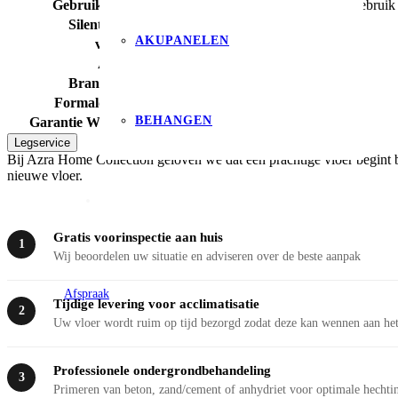
Gebruiksklasse project
34 – intensief projectgebruik
Silent Rigid Click
nee
AKUPANELEN
vtwonen
nee
Antislip
ja
Brandclassificatie
Bfl-s1
Formaldehyde emissie
E1
BEHANGEN
Garantie Woongebruik (jaren)
levenslange garantie
Legservice
Bij Azra Home Collection geloven we dat een prachtige vloer begint b
nieuwe vloer.
Gratis voorinspectie aan huis
1
Wij beoordelen uw situatie en adviseren over de beste aanpak
Afspraak
Tijdige levering voor acclimatisatie
2
Uw vloer wordt ruim op tijd bezorgd zodat deze kan wennen aan het
Professionele ondergrondbehandeling
3
Primeren van beton, zand/cement of anhydriet voor optimale hechti