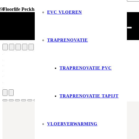
Floorlife Peckham dryback light grey
EVC VLOEREN
Vloerdecoratie
PVC Vloeren
Floorlife Peckham dryback light grey
TRAPRENOVATIE
TRAPRENOVATIE PVC
Produ
TRAPRENOVATIE TAPIJT
VLOERVERWARMING