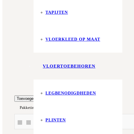
Aantal m²
Aantal pakken (
3.72 m²
)
TAPIJTEN
−
+
Zonder snijverlies
✓
10% Snijverlies
Prijs per m²:
€39,95
€33,96
Werkelijke m²:
VLOERKLEED OP MAAT
0
m²
Totaalprijs:
€0,00
VLOERTOEBEHOREN
Kleurstaal toevoegen
LEGBENODIGDHEDEN
Toevoegen aan winkelwagen
Pakketinhoud
3.72 m²
Type
Plak
Merk
Floorlife
PLINTEN
Of betaal in 3x met In3 of Klarna!