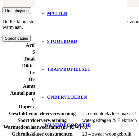
Omschrijving
MATTEN
De Peckham straalt de robuustheid uit van beton, maar biedt alle voo
warm aan.
Specificaties
STOOTBORD
Artikelnummer
6100188019
Soort pvc
plak
Totale dikte (mm)
2,50
Dikte toplaag (mm)
0,55
TRAPPROFIELSET
Lengte (cm)
61,00
Breedte (cm)
61,00
Aantal m² per pak
3,72
Aantal panelen / stuks per pak
10,00
ONDERVLOEREN
V-groeven
4-zijdes (micro)
Oppervlakte structuur
allover structuur
Geschikt voor vloerverwarming
ja, cementdekvloer max. 27 
Soort vloerverwarming
watergedragen & Elektrisch
WANDDECORATIE
Warmtedoorlaatweerstand (m² K/W)
0,04
Gebruiksklasse consumenten
23 – zwaar woongebruik