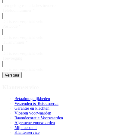
Een geldig e-mailadres invoeren.
Telefoonnummer *
Dit is een verplicht veld
Postcode *
Dit is een verplicht veld
Huisnummer *
Dit is een verplicht veld
Toevoeging
Dit is een verplicht veld
Verstuur
Klantenservice
Betaalmogelijkheden
Verzenden & Retourneren
Garantie en klachten
Vloeren voorwaarden
Raamdecoratie Voorwaarden
Algemene voorwaarden
Mijn account
Klantenservice