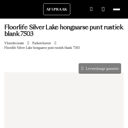
AFSPRAAK
Floorlife Silver Lake hongaarse punt rustiek
blank 7503
Vloerdecoratie
Parketvloeren
Floorlife Silver Lake hongaarse punt rustiek blank 7503
Levenslange garantie
Aantal m²
Aantal pakken (
)
1.6 m²
−
+