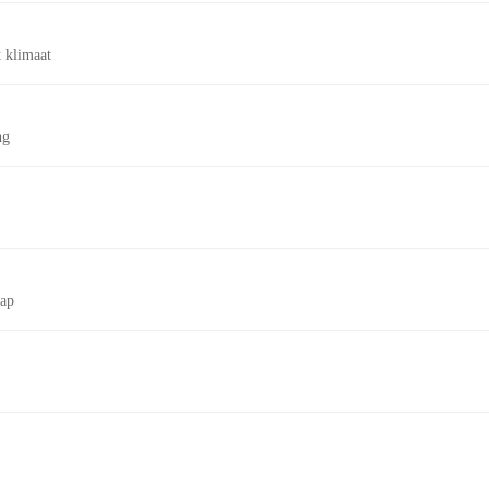
 klimaat
ng
tap