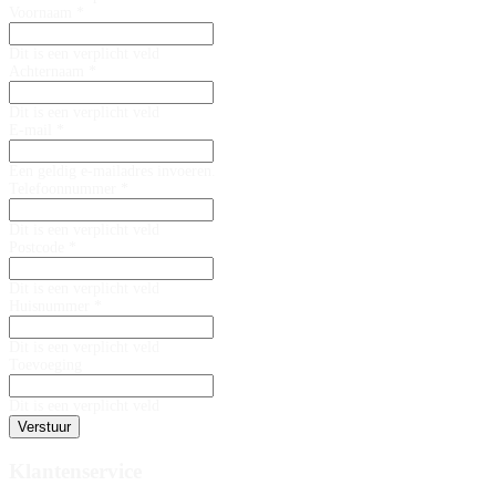
Voornaam *
Dit is een verplicht veld
Achternaam *
Dit is een verplicht veld
E-mail *
Een geldig e-mailadres invoeren.
Telefoonnummer *
Dit is een verplicht veld
Postcode *
Dit is een verplicht veld
Huisnummer *
Dit is een verplicht veld
Toevoeging
Dit is een verplicht veld
Verstuur
Klantenservice