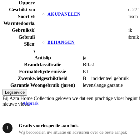
Oppervlakte structuur
allover structuur
Geschikt voor vloerverwarming
ja, cementdekvloer max. 27 
AKUPANELEN
Soort vloerverwarming
watergedragen & Elektrisch
Warmtedoorlaatweerstand (m² K/W)
0,04
Gebruiksklasse consumenten
23 – zwaar woongebruik
Gebruiksklasse project
34 – intensief projectgebruik
BEHANGEN
Silent Rigid Click
nee
vtwonen
nee
Antislip
ja
Brandclassificatie
Bfl-s1
Formaldehyde emissie
E1
Zwenkwielgeschiktheid
B – incidenteel gebruik
Garantie Woongebruik (jaren)
levenslange garantie
Legservice
Bij Azra Home Collection geloven we dat een prachtige vloer begint b
Afspraak
nieuwe vloer.
Gratis voorinspectie aan huis
1
Wij beoordelen uw situatie en adviseren over de beste aanpak