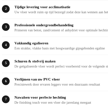
Tijdige levering voor acclimatisatie
2
Uw vloer wordt ruim op tijd bezorgd zodat deze kan wennen aan het
Professionele ondergrondbehandeling
3
Primeren van beton, zand/cement of anhydriet voor optimale hechti
Vakkundig egaliseren
4
Een strakke, vlakke basis met hoogwaardige gipsgebonden egaline
Schuren & stofvrij maken
5
De geëgaliseerde vloer wordt perfect voorbereid voor de volgende s
Verlijmen van uw PVC vloer
6
Precisiewerk door ervaren leggers voor een duurzaam resultaat
Nawalsen voor perfecte hechting
7
De finishing touch voor een vloer die jarenlang meegaat