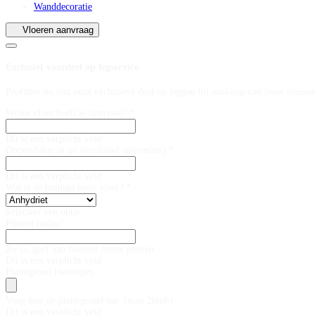
Wanddecoratie
Vloeren aanvraag
Exclusief voordeel op legservice
Profiteer nu van onze exclusieve deal op leggen bij aankoop van jouw nieuwe
Welke vloer heeft je interesse? *
Dit is een verplicht veld
Oppervlakte in m² (exclusief snijverlies) *
Dit is een verplicht veld
Wat is de huidige basis vloer? *
Selecteer een optie
Plinten nodig?
Zo ja, geef aan hoeveel meter plinten
Dit is een verplicht veld
Plattegrond toevoegen
Voeg hier de plattegrond toe. (max 20mb)
Dit is een verplicht veld