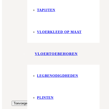
Aantal m²
Aantal pakken (
1.67 m²
)
TAPIJTEN
−
+
Zonder snijverlies
✓
10% Snijverlies
Wil je ook bijpassende plakplinten erbij?
VLOERKLEED OP MAAT
€4.25 per stuk
Prijs per m²:
VLOERTOEBEHOREN
€42,95
€36,51
Werkelijke m²:
0
m²
Totaalprijs:
LEGBENODIGDHEDEN
€0,00
PLINTEN
Kleurstaal toevoegen
Toevoegen aan winkelwagen