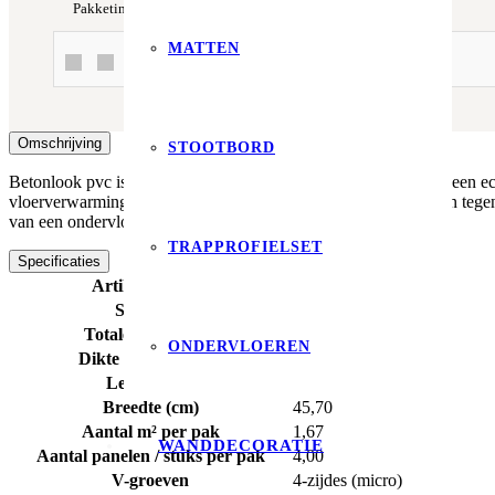
Pakketinhoud
1.67 m²
Type
Click
Merk
Floorlife
MATTEN
Of betaal in 3x met In3 of Klarna!
Omschrijving
STOOTBORD
Betonlook pvc is tegenwoordig bijna niet te onderscheiden van een ech
vloerverwarming en -koeling en is bovendien waterbestendig. In tegens
van een ondervloer noodzakelijk is.
TRAPPROFIELSET
Specificaties
Artikelnummer
6713431119
Soort pvc
click
Totale dikte (mm)
5,00
ONDERVLOEREN
Dikte toplaag (mm)
0,55
Lengte (cm)
91,40
Breedte (cm)
45,70
Aantal m² per pak
1,67
WANDDECORATIE
Aantal panelen / stuks per pak
4,00
V-groeven
4-zijdes (micro)