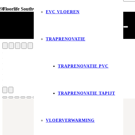
Floorlife Southwark click dark grey
EVC VLOEREN
Vloerdecoratie
PVC Vloeren
Floorlife Southwark click dark grey
TRAPRENOVATIE
TRAPRENOVATIE PVC
Produ
TRAPRENOVATIE TAPIJT
VLOERVERWARMING