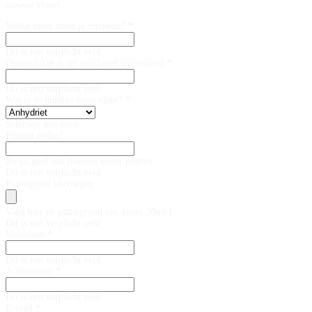
nieuwe vloer!
Welke vloer heeft je interesse? *
Dit is een verplicht veld
Oppervlakte in m² (exclusief snijverlies) *
Dit is een verplicht veld
Wat is de huidige basis vloer? *
Selecteer een optie
Plinten nodig?
Zo ja, geef aan hoeveel meter plinten
Dit is een verplicht veld
Plattegrond toevoegen
Voeg hier de plattegrond toe. (max 20mb)
Dit is een verplicht veld
Voornaam *
Dit is een verplicht veld
Achternaam *
Dit is een verplicht veld
E-mail *