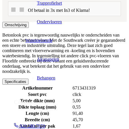
Trapprofielset
Of betaal in 3x met In3 of Klarna!
Ondervloeren
Omschrijving
Betonlook pvc is tegenwoordig nauwelijks te onderscheiden van
een echte betonnen vloer. Met de Southwark creëer je gegarandeerd
Wanddecoratie
een stoere en industriële uitstraling. Deze tegel laat zich goed
combineren met vloerverwarming en -koeling en is bovendien
waterbestendig. In tegenstelling tot andere click pvc-vloeren van
Akupanelen
Floorlife ontbreekt bij deze variant een geluidsreducerende
onderlaag, wat betekent dat het gebruik van een ondervloer
noodzakelijk is.
Behangen
Specificaties
Artikelnummer
6713431319
Soort pvc
click
Totale dikte (mm)
5,00
Contact
Dikte toplaag (mm)
0,55
Lengte (cm)
91,40
Breedte (cm)
45,70
Aantal m² per pak
1,67
020 280 7870