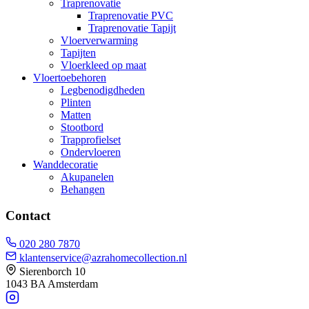
Traprenovatie
Traprenovatie PVC
Traprenovatie Tapijt
Vloerverwarming
Tapijten
Vloerkleed op maat
Vloertoebehoren
Legbenodigdheden
Plinten
Matten
Stootbord
Trapprofielset
Ondervloeren
Wanddecoratie
Akupanelen
Behangen
Contact
020 280 7870
klantenservice@azrahomecollection.nl
Sierenborch 10
1043 BA Amsterdam