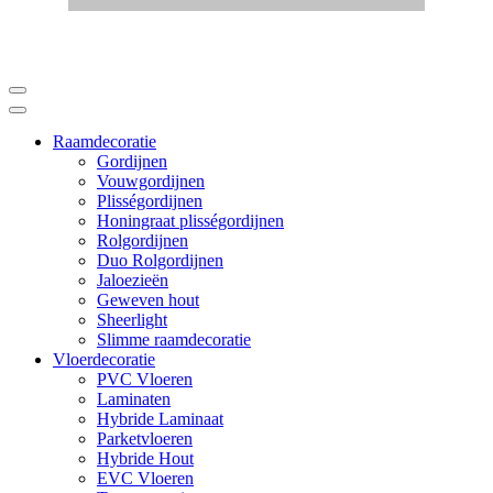
Raamdecoratie
Gordijnen
Vouwgordijnen
Plisségordijnen
Honingraat plisségordijnen
Rolgordijnen
Duo Rolgordijnen
Jaloezieën
Geweven hout
Sheerlight
Slimme raamdecoratie
Vloerdecoratie
PVC Vloeren
Laminaten
Hybride Laminaat
Parketvloeren
Hybride Hout
EVC Vloeren