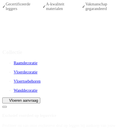
Gecertificeerde
A-kwaliteit
Vakmanschap
✓
✓
✓
leggers
materialen
gegarandeerd
Collectie
Raamdecoratie
Vloerdecoratie
Vloertoebehoren
Wanddecoratie
Vloeren aanvraag
Exclusief voordeel op legservice
Profiteer nu van onze exclusieve deal op leggen bij aankoop van jouw