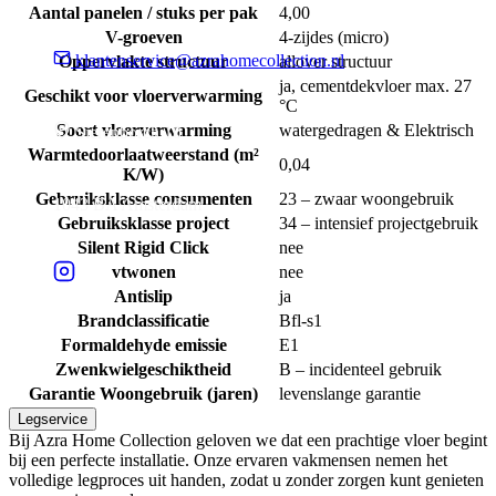
Aantal panelen / stuks per pak
4,00
V-groeven
4-zijdes (micro)
klantenservice@azrahomecollection.nl
Oppervlakte structuur
allover structuur
ja, cementdekvloer max. 27
Geschikt voor vloerverwarming
°C
Soort vloerverwarming
watergedragen & Elektrisch
Sierenborch 10
Warmtedoorlaatweerstand (m²
0,04
K/W)
Gebruiksklasse consumenten
23 – zwaar woongebruik
1043 BA Amsterdam
Gebruiksklasse project
34 – intensief projectgebruik
Silent Rigid Click
nee
vtwonen
nee
Antislip
ja
Brandclassificatie
Bfl-s1
Formaldehyde emissie
E1
Zwenkwielgeschiktheid
B – incidenteel gebruik
Garantie Woongebruik (jaren)
levenslange garantie
Legservice
Bij Azra Home Collection geloven we dat een prachtige vloer begint
bij een perfecte installatie. Onze ervaren vakmensen nemen het
volledige legproces uit handen, zodat u zonder zorgen kunt genieten