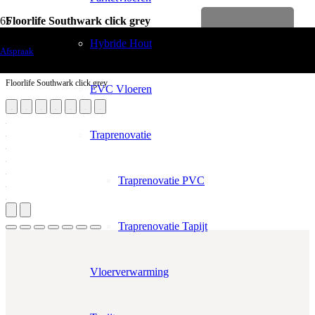
Floorlife Southwark click grey
Levenslange garantie
Vloerdecoratie
Hybride Hout
Afspraak
PVC Vloeren
Floorlife Southwark click grey
EVC Vloeren
Traprenovatie
Traprenovatie PVC
Traprenovatie Tapijt
Vloerverwarming
Aantal m²