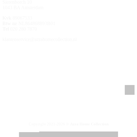
Sierenborch 10
1043 BA Amsterdam
Kvk
89067533
Btw nr
NL864868893B01
Tel
020 280 7870
klantenservice@azrahomecollection.nl
/azrahomecollection
/azrahomecollection
/azrahomecollection
/azrahomecollection
Copyright 2021-2026 ©
Azra Home Collection