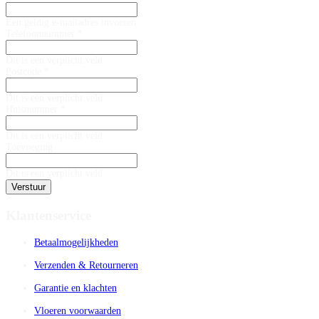
Een geldig e-mailadres invoeren.
Telefoonnummer *
Dit is een verplicht veld
Postcode *
Dit is een verplicht veld
Huisnummer *
Dit is een verplicht veld
Toevoeging
Dit is een verplicht veld
Verstuur
Klantenservice
Betaalmogelijkheden
Verzenden & Retourneren
Garantie en klachten
Vloeren voorwaarden