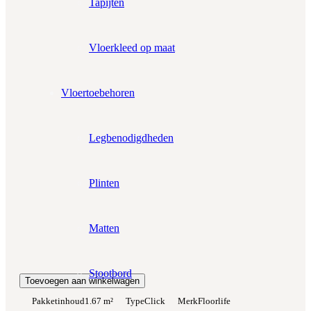
Tapijten
Aantal pakken (
1.67 m²
)
−
+
Zonder snijverlies
✓
10% Snijverlies
Vloerkleed op maat
Wil je ook bijpassende plakplinten erbij?
€4.25 per stuk
Vloertoebehoren
Prijs per m²:
Legbenodigdheden
€42,95
€36,51
Werkelijke m²:
0
m²
Plinten
Totaalprijs:
€0,00
Matten
Kleurstaal toevoegen
Stootbord
Toevoegen aan winkelwagen
Pakketinhoud
1.67 m²
Type
Click
Merk
Floorlife