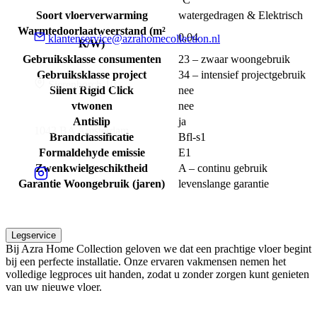
Soort vloerverwarming
watergedragen & Elektrisch
Warmtedoorlaatweerstand (m²
0,04
klantenservice@azrahomecollection.nl
K/W)
Gebruiksklasse consumenten
23 – zwaar woongebruik
Gebruiksklasse project
34 – intensief projectgebruik
Sierenborch 10
Silent Rigid Click
nee
vtwonen
nee
Antislip
ja
1043 BA Amsterdam
Brandclassificatie
Bfl-s1
Formaldehyde emissie
E1
Zwenkwielgeschiktheid
A – continu gebruik
Garantie Woongebruik (jaren)
levenslange garantie
Legservice
Bij Azra Home Collection geloven we dat een prachtige vloer begint
bij een perfecte installatie. Onze ervaren vakmensen nemen het
volledige legproces uit handen, zodat u zonder zorgen kunt genieten
van uw nieuwe vloer.