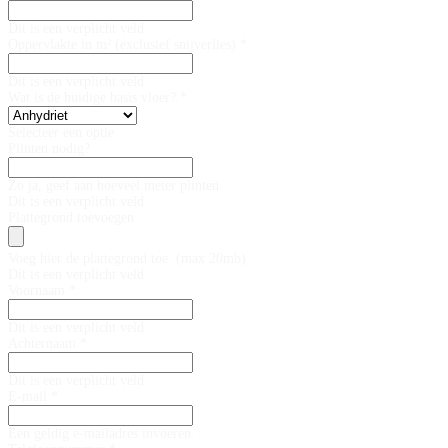
Dit is een verplicht veld
Oppervlakte in m² (exclusief snijverlies) *
Dit is een verplicht veld
Wat is de huidige basis vloer? *
Selecteer een optie
Plinten nodig?
Zo ja, geef aan hoeveel meter plinten
Dit is een verplicht veld
Plattegrond toevoegen
Voeg hier de plattegrond toe. (max 20mb)
Dit is een verplicht veld
Voornaam *
Dit is een verplicht veld
Achternaam *
Dit is een verplicht veld
E-mail *
Een geldig e-mailadres invoeren.