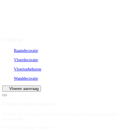
Collectie
Raamdecoratie
Vloerdecoratie
Vloertoebehoren
Wanddecoratie
Vloeren aanvraag
Exclusief voordeel op legservice
Profiteer nu van onze exclusieve deal op leggen bij aankoop van jouw
nieuwe vloer!
Welke vloer heeft je interesse? *