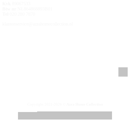
Kvk
89067533
Btw nr
NL864868893B01
Tel
020 280 7870
klantenservice@azrahomecollection.nl
/azrahomecollection
/azrahomecollection
/azrahomecollection
/azrahomecollection
Copyright 2021-2026 ©
Azra Home Collection