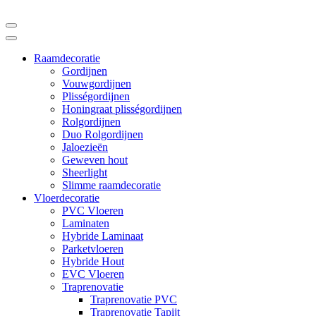
Raamdecoratie
Gordijnen
Vouwgordijnen
Plisségordijnen
Honingraat plisségordijnen
Rolgordijnen
Duo Rolgordijnen
Jaloezieën
Geweven hout
Sheerlight
Slimme raamdecoratie
Vloerdecoratie
PVC Vloeren
Laminaten
Hybride Laminaat
Parketvloeren
Hybride Hout
EVC Vloeren
Traprenovatie
Traprenovatie PVC
Traprenovatie Tapijt