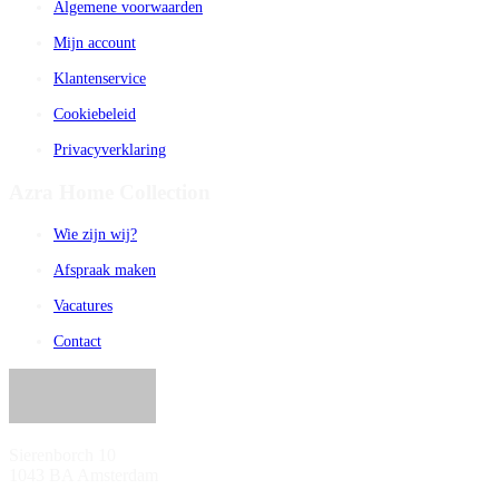
Algemene voorwaarden
Mijn account
Klantenservice
Cookiebeleid
Privacyverklaring
Azra Home Collection
Wie zijn wij?
Afspraak maken
Vacatures
Contact
Sierenborch 10
1043 BA Amsterdam