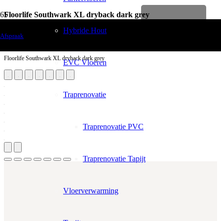
Floorlife Southwark XL dryback dark grey
Levenslange garantie
Vloerdecoratie
Hybride Hout
Afspraak
PVC Vloeren
Floorlife Southwark XL dryback dark grey
EVC Vloeren
Traprenovatie
Traprenovatie PVC
Traprenovatie Tapijt
Vloerverwarming
Aantal m²