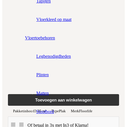
Tapijten
Aantal pakken (
3.35 m²
)
−
+
Zonder snijverlies
✓
10% Snijverlies
Vloerkleed op maat
Prijs per m²:
€36,95
€31,41
Werkelijke m²:
0
m²
Vloertoebehoren
Totaalprijs:
€0,00
Legbenodigdheden
Plinten
Kleurstaal toevoegen
Matten
Toevoegen aan winkelwagen
Pakketinhoud
3.35 m²
Type
Plak
Merk
Floorlife
Stootbord
Of betaal in 3x met In3 of Klarna!