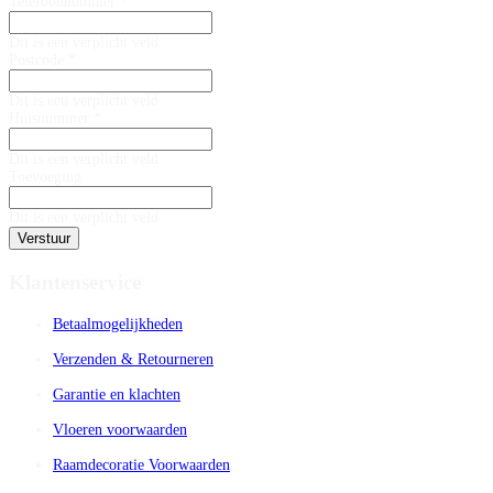
Telefoonnummer *
Dit is een verplicht veld
Postcode *
Dit is een verplicht veld
Huisnummer *
Dit is een verplicht veld
Toevoeging
Dit is een verplicht veld
Verstuur
Klantenservice
Betaalmogelijkheden
Verzenden & Retourneren
Garantie en klachten
Vloeren voorwaarden
Raamdecoratie Voorwaarden