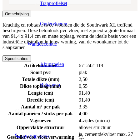
Trapprofielset
Omschrijving
Ondervloeren
Krachtig en robuust: twee woorden die de Southwark XL treffend
beschrijven. Deze betonlook pvc vloer, met zijn extra grote formaat
van 91,4 x 91,4 cm en matte toplaag, vormt de ideale basis voor een
industriële uitstraling in jouw woning, van de woonkamer tot de
Wanddecoratie
slaapkamer.
Specificaties
Akupanelen
Artikelnummer
6712421119
Soort pvc
plak
Totale dikte (mm)
2,50
Behangen
Dikte toplaag (mm)
0,55
Lengte (cm)
91,40
Breedte (cm)
91,40
Aantal m² per pak
3,35
Contact
Aantal panelen / stuks per pak
4,00
V-groeven
4-zijdes (micro)
Oppervlakte structuur
allover structuur
ja, cementdekvloer max. 27
020 280 7870
Geschikt voor vloerverwarming
°C