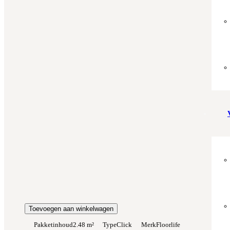
Aantal pakken (
2.48 m²
)
−
+
Zonder snijverlies
✓
10% Snijverlies
Wil je ook bijpassende plakplinten erbij?
€4.25 per stuk
Prijs per m²:
€49,95
€42,46
Werkelijke m²:
0
m²
Totaalprijs:
€0,00
Kleurstaal toevoegen
Toevoegen aan winkelwagen
Pakketinhoud
2.48 m²
Type
Click
Merk
Floorlife