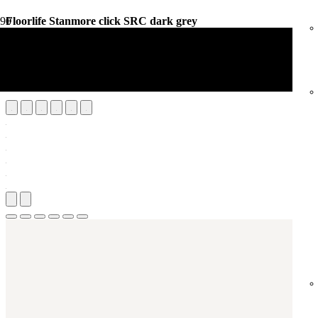
Floorlife Stanmore click SRC dark grey
Vloerdecoratie
PVC Vloeren
Floorlife Stanmore click SRC dark grey
Aantal m²