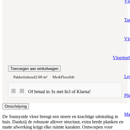
Vl
Prijs per m²:
€16,95
€14,41
Werkelijke m²:
Tap
0
m²
Totaalprijs:
Vl
€0,00
Vloertoe
Kleurstaal toevoegen
Toevoegen aan winkelwagen
Le
Pakketinhoud
2.69 m²
Merk
Floorlife
Of betaal in 3x met In3 of Klarna!
Pli
Omschrijving
Ma
De Sunnyside vloer brengt een stoere en krachtige uitstraling in
huis. Dankzij de robuuste allover structuur, extra brede planken en
matte afwerking krijgt elke ruimte karakter. Ontworpen voor