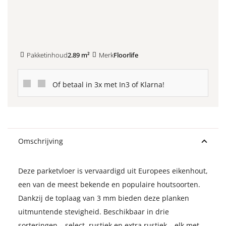
Kleurstaal toevoegen
Pakketinhoud
2.89 m²
Merk
Floorlife
Of betaal in 3x met In3 of Klarna!
Omschrijving
Deze parketvloer is vervaardigd uit Europees eikenhout,
een van de meest bekende en populaire houtsoorten.
Dankzij de toplaag van 3 mm bieden deze planken
uitmuntende stevigheid. Beschikbaar in drie
sorteringen – select, rustiek en extra rustiek – elk met