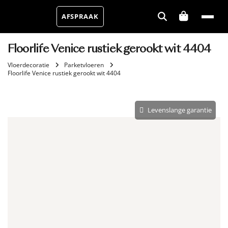
AFSPRAAK
Floorlife Venice rustiek gerookt wit 4404
Vloerdecoratie
Parketvloeren
Floorlife Venice rustiek gerookt wit 4404
Levenslange garantie
Aantal m²
Aantal pakken (
)
2.89 m²
−
+
Zonder snijverlies
✓