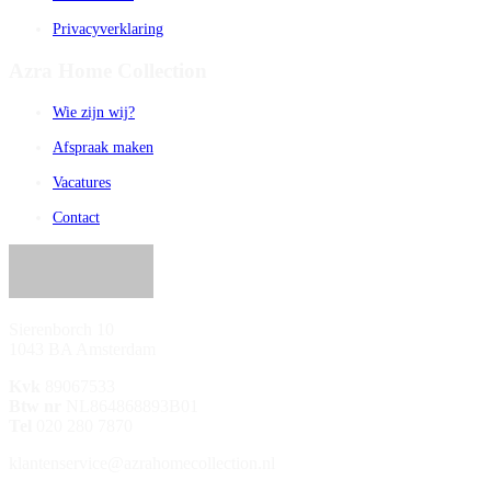
Privacyverklaring
Azra Home Collection
Wie zijn wij?
Afspraak maken
Vacatures
Contact
Sierenborch 10
1043 BA Amsterdam
Kvk
89067533
Btw nr
NL864868893B01
Tel
020 280 7870
klantenservice@azrahomecollection.nl