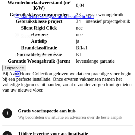
Warmtedoorlaatweerstand (m²
0,04
K/W)
Gebruiksklasse consumenten
23 – zwaar woongebruik
klantenservice@azrahomecollection.nl
Gebruiksklasse project
34 – intensief projectgebruik
Silent Rigid Click
nee
vtwonen
nee
Sierenborch 10
Antislip
ja
Brandclassificatie
Bfl-s1
Formaldehyde emissie
E1
1043 BA Amsterdam
Garantie Woongebruik (jaren)
levenslange garantie
Legservice
Bij Azra Home Collection geloven we dat een prachtige vloer begint
bij een perfecte installatie. Onze ervaren vakmensen nemen het
volledige legproces uit handen, zodat u zonder zorgen kunt genieten
van uw nieuwe vloer.
Gratis voorinspectie aan huis
1
Wij beoordelen uw situatie en adviseren over de beste aanpak
Tijdige levering voor acclimatisatie