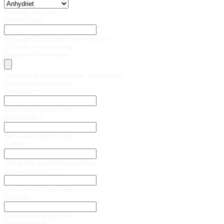
Selecteer een optie
Plinten nodig?
Zo ja, geef aan hoeveel meter plinten
Dit is een verplicht veld
Plattegrond toevoegen
Voeg hier de plattegrond toe. (max 20mb)
Dit is een verplicht veld
Voornaam *
Dit is een verplicht veld
Achternaam *
Dit is een verplicht veld
E-mail *
Een geldig e-mailadres invoeren.
Telefoonnummer *
Dit is een verplicht veld
Postcode *
Dit is een verplicht veld
Huisnummer *