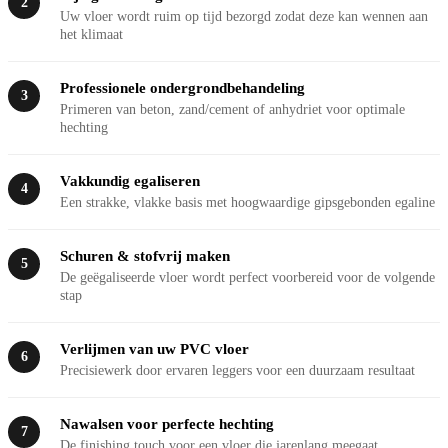
2
Uw vloer wordt ruim op tijd bezorgd zodat deze kan wennen aan
het klimaat
Professionele ondergrondbehandeling
3
Primeren van beton, zand/cement of anhydriet voor optimale
hechting
Vakkundig egaliseren
4
Een strakke, vlakke basis met hoogwaardige gipsgebonden egaline
Schuren & stofvrij maken
5
De geëgaliseerde vloer wordt perfect voorbereid voor de volgende
stap
Verlijmen van uw PVC vloer
6
Precisiewerk door ervaren leggers voor een duurzaam resultaat
Nawalsen voor perfecte hechting
7
De finishing touch voor een vloer die jarenlang meegaat