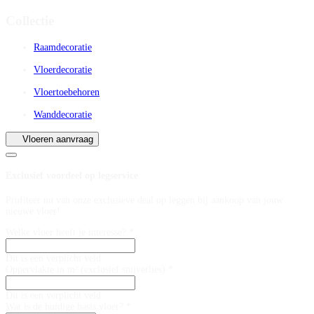
Collectie
Raamdecoratie
Vloerdecoratie
Vloertoebehoren
Wanddecoratie
Vloeren aanvraag
Exclusief voordeel op legservice
Profiteer nu van onze exclusieve deal op leggen bij aankoop van jouw
nieuwe vloer!
Welke vloer heeft je interesse? *
Dit is een verplicht veld
Oppervlakte in m² (exclusief snijverlies) *
Dit is een verplicht veld
Wat is de huidige basis vloer? *