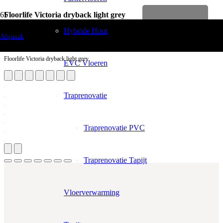
Floorlife Victoria dryback light grey
Levenslange garantie
Vloerdecoratie
Hybride Hout
Afspraak
PVC Vloeren
Floorlife Victoria dryback light grey
EVC Vloeren
Traprenovatie
Traprenovatie PVC
Traprenovatie Tapijt
Vloerverwarming
Aantal m²