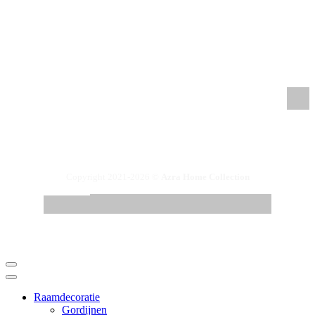
/azrahomecollection
/azrahomecollection
/azrahomecollection
/azrahomecollection
Copyright 2021-2026 ©
Azra Home Collection
Raamdecoratie
Gordijnen