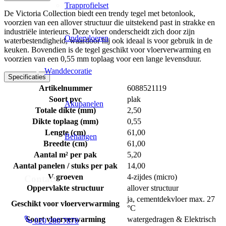
Trapprofielset
De Victoria Collection biedt een trendy tegel met betonlook,
voorzien van een allover structuur die uitstekend past in strakke en
industriële interieurs. Deze vloer onderscheidt zich door zijn
Ondervloeren
waterbestendigheid, waardoor hij ook ideaal is voor gebruik in de
keuken. Bovendien is de tegel geschikt voor vloerverwarming en
voorzien van een 0,55 mm toplaag voor een lange levensduur.
Wanddecoratie
Specificaties
Artikelnummer
6088521119
Soort pvc
plak
Akupanelen
Totale dikte (mm)
2,50
Dikte toplaag (mm)
0,55
Lengte (cm)
61,00
Behangen
Breedte (cm)
61,00
Aantal m² per pak
5,20
Aantal panelen / stuks per pak
14,00
V-groeven
4-zijdes (micro)
Contact
Oppervlakte structuur
allover structuur
ja, cementdekvloer max. 27
Geschikt voor vloerverwarming
°C
Soort vloerverwarming
watergedragen & Elektrisch
020 280 7870