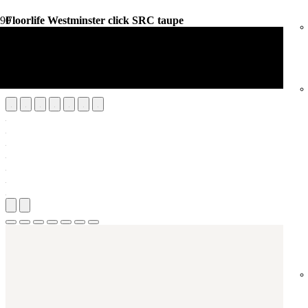
Floorlife Westminster click SRC taupe
Vloerdecoratie
PVC Vloeren
Floorlife Westminster click SRC taupe