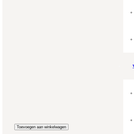
Aantal m²
Aantal pakken (
2.23 m²
)
−
+
Zonder snijverlies
✓
10% Snijverlies
Wil je ook bijpassende plakplinten erbij?
€4.25 per stuk
Prijs per m²:
€49,95
€42,46
Werkelijke m²:
0
m²
Totaalprijs:
€0,00
Kleurstaal toevoegen
Toevoegen aan winkelwagen