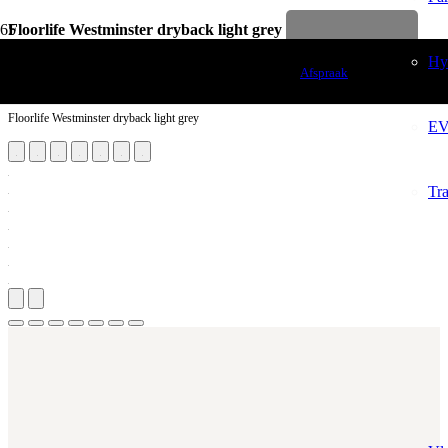
Floorlife Westminster dryback light grey
Levenslange garantie
Vloerdecoratie
Hybride Hout
Afspraak
PVC Vloeren
Floorlife Westminster dryback light grey
EVC Vloeren
Traprenovatie
Traprenovatie PVC
Traprenovatie Tapijt
Vloerverwarming
Aantal m²