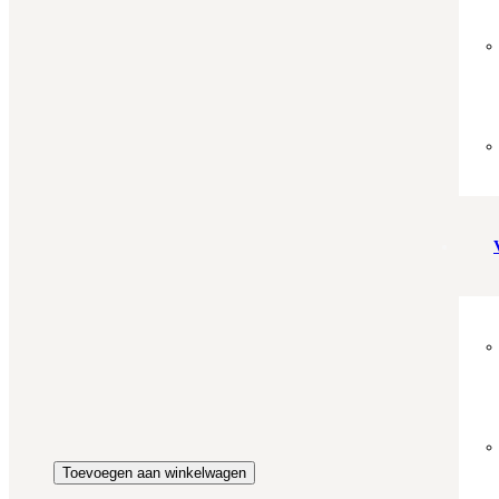
Aantal m²
Aantal pakken (
1.65 m²
)
−
+
Zonder snijverlies
✓
10% Snijverlies
Wil je ook bijpassende plakplinten erbij?
€4.25 per stuk
Prijs per m²:
€49,95
€42,46
Werkelijke m²:
0
m²
Totaalprijs:
€0,00
Kleurstaal toevoegen
Toevoegen aan winkelwagen