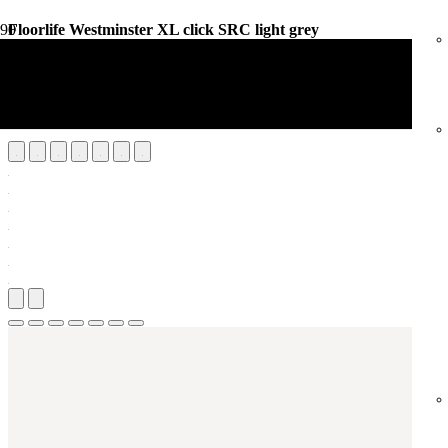
Floorlife Westminster XL click SRC light grey
Vloerdecoratie
PVC Vloeren
Floorlife Westminster XL click SRC light grey