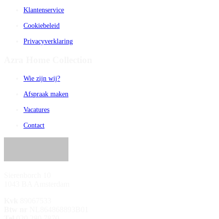
Klantenservice
Cookiebeleid
Privacyverklaring
Azra Home Collection
Wie zijn wij?
Afspraak maken
Vacatures
Contact
Sierenborch 10
1043 BA Amsterdam
Kvk
89067533
Btw nr
NL864868893B01
Tel
020 280 7870