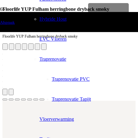
Floorlife YUP Fulham herringbone dryback smoky
Levenslange garantie
Vloerdecoratie
Hybride Hout
Afspraak
PVC Vloeren
Floorlife YUP Fulham herringbone dryback smoky
EVC Vloeren
Traprenovatie
Traprenovatie PVC
Traprenovatie Tapijt
Vloerverwarming
Aantal m²