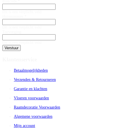
Postcode *
Dit is een verplicht veld
Huisnummer *
Dit is een verplicht veld
Toevoeging
Dit is een verplicht veld
Verstuur
Klantenservice
Betaalmogelijkheden
Verzenden & Retourneren
Garantie en klachten
Vloeren voorwaarden
Raamdecoratie Voorwaarden
Algemene voorwaarden
Mijn account