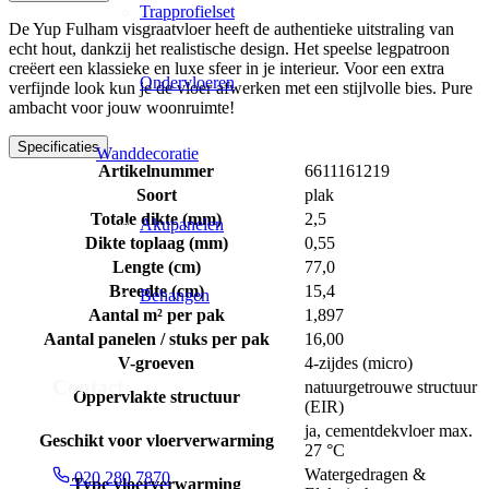
Trapprofielset
De Yup Fulham visgraatvloer heeft de authentieke uitstraling van
echt hout, dankzij het realistische design. Het speelse legpatroon
creëert een klassieke en luxe sfeer in je interieur. Voor een extra
Ondervloeren
verfijnde look kun je de vloer afwerken met een stijlvolle bies. Pure
ambacht voor jouw woonruimte!
Specificaties
Wanddecoratie
Artikelnummer
6611161219
Soort
plak
Totale dikte (mm)
2,5
Akupanelen
Dikte toplaag (mm)
0,55
Lengte (cm)
77,0
Breedte (cm)
15,4
Behangen
Aantal m² per pak
1,897
Aantal panelen / stuks per pak
16,00
V-groeven
4-zijdes (micro)
Contact
natuurgetrouwe structuur
Oppervlakte structuur
(EIR)
ja, cementdekvloer max.
Geschikt voor vloerverwarming
27 °C
Watergedragen &
020 280 7870
Type vloerverwarming