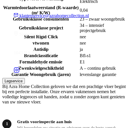
Elektrisch
Warmtedoorlaatweerstand (R-waarde)
0,04
(m² K/W)
klantenservice@azrahomecollection.nl
Gebruiksklasse consumenten
23 – zwaar woongebruik
34 – intensief
Gebruiksklasse project
projectgebruik
Sierenborch 10
Silent Rigid Click
nee
vtwonen
nee
Antislip
ja
1043 BA Amsterdam
Brandclassificatie
Bfl-s1
Formaldehyde emissie
E1
Zwenkwielgeschiktheid
A – continu gebruik
Garantie Woongebruik (jaren)
levenslange garantie
Legservice
Bij Azra Home Collection geloven we dat een prachtige vloer begint
bij een perfecte installatie. Onze ervaren vakmensen nemen het
volledige legproces uit handen, zodat u zonder zorgen kunt genieten
van uw nieuwe vloer.
Gratis voorinspectie aan huis
1
Wij beoordelen uw situatie en adviseren over de beste aanpak