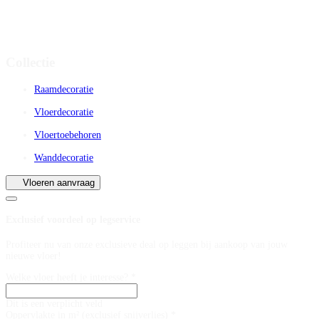
Collectie
Raamdecoratie
Vloerdecoratie
Vloertoebehoren
Wanddecoratie
Vloeren aanvraag
Exclusief voordeel op legservice
Profiteer nu van onze exclusieve deal op leggen bij aankoop van jouw
nieuwe vloer!
Welke vloer heeft je interesse? *
Dit is een verplicht veld
Oppervlakte in m² (exclusief snijverlies) *