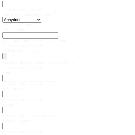
Dit is een verplicht veld
Wat is de huidige basis vloer? *
Selecteer een optie
Plinten nodig?
Zo ja, geef aan hoeveel meter plinten
Dit is een verplicht veld
Plattegrond toevoegen
Voeg hier de plattegrond toe. (max 20mb)
Dit is een verplicht veld
Voornaam *
Dit is een verplicht veld
Achternaam *
Dit is een verplicht veld
E-mail *
Een geldig e-mailadres invoeren.
Telefoonnummer *
Dit is een verplicht veld