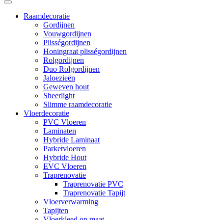
Raamdecoratie
Gordijnen
Vouwgordijnen
Plisségordijnen
Honingraat plisségordijnen
Rolgordijnen
Duo Rolgordijnen
Jaloezieën
Geweven hout
Sheerlight
Slimme raamdecoratie
Vloerdecoratie
PVC Vloeren
Laminaten
Hybride Laminaat
Parketvloeren
Hybride Hout
EVC Vloeren
Traprenovatie
Traprenovatie PVC
Traprenovatie Tapijt
Vloerverwarming
Tapijten
Vloerkleed op maat