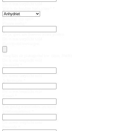
Dit is een verplicht veld
Wat is de huidige basis vloer? *
Selecteer een optie
Plinten nodig?
Zo ja, geef aan hoeveel meter plinten
Dit is een verplicht veld
Plattegrond toevoegen
Voeg hier de plattegrond toe. (max 20mb)
Dit is een verplicht veld
Voornaam *
Dit is een verplicht veld
Achternaam *
Dit is een verplicht veld
E-mail *
Een geldig e-mailadres invoeren.
Telefoonnummer *
Dit is een verplicht veld
Postcode *