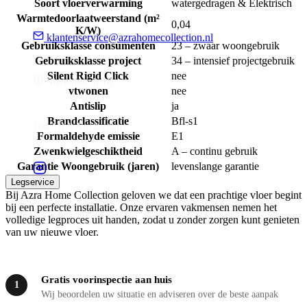
Soort vloerverwarming
watergedragen & Elektrisch
Warmtedoorlaatweerstand (m²
0,04
K/W)
klantenservice@azrahomecollection.nl
Gebruiksklasse consumenten
23 – zwaar woongebruik
Gebruiksklasse project
34 – intensief projectgebruik
Silent Rigid Click
nee
Sierenborch 10
vtwonen
nee
Antislip
ja
Brandclassificatie
Bfl-s1
1043 BA Amsterdam
Formaldehyde emissie
E1
Zwenkwielgeschiktheid
A – continu gebruik
Garantie Woongebruik (jaren)
levenslange garantie
Legservice
Bij Azra Home Collection geloven we dat een prachtige vloer begint
bij een perfecte installatie. Onze ervaren vakmensen nemen het
volledige legproces uit handen, zodat u zonder zorgen kunt genieten
van uw nieuwe vloer.
Gratis voorinspectie aan huis
1
Wij beoordelen uw situatie en adviseren over de beste aanpak