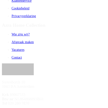
Klantenservice
Cookiebeleid
Privacyverklaring
Azra Home Collection
Wie zijn wij?
Afspraak maken
Vacatures
Contact
Sierenborch 10
1043 BA Amsterdam
Kvk
89067533
Btw nr
NL864868893B01
Tel
020 280 7870