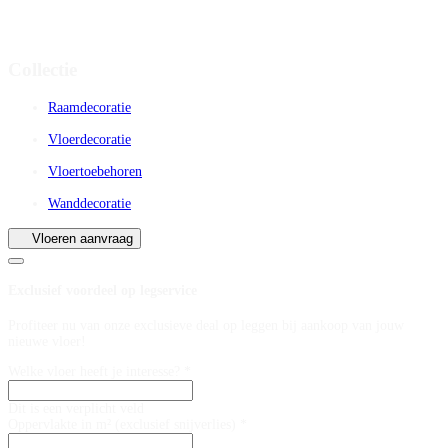
Collectie
Raamdecoratie
Vloerdecoratie
Vloertoebehoren
Wanddecoratie
Vloeren aanvraag
Exclusief voordeel op legservice
Profiteer nu van onze exclusieve deal op leggen bij aankoop van jouw
nieuwe vloer!
Welke vloer heeft je interesse? *
Dit is een verplicht veld
Oppervlakte in m² (exclusief snijverlies) *