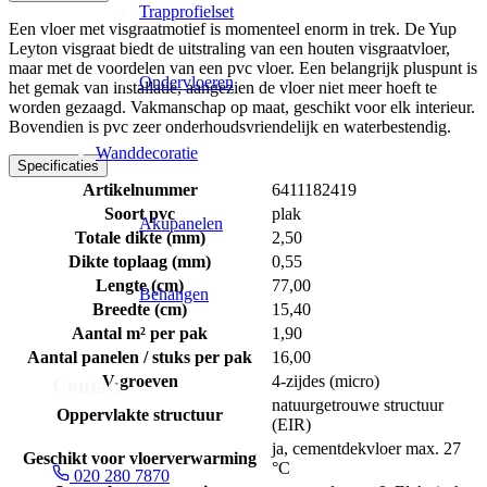
Trapprofielset
Een vloer met visgraatmotief is momenteel enorm in trek. De Yup
Leyton visgraat biedt de uitstraling van een houten visgraatvloer,
maar met de voordelen van een pvc vloer. Een belangrijk pluspunt is
Ondervloeren
het gemak van installatie, aangezien de vloer niet meer hoeft te
worden gezaagd. Vakmanschap op maat, geschikt voor elk interieur.
Bovendien is pvc zeer onderhoudsvriendelijk en waterbestendig.
Wanddecoratie
Specificaties
Artikelnummer
6411182419
Soort pvc
plak
Akupanelen
Totale dikte (mm)
2,50
Dikte toplaag (mm)
0,55
Lengte (cm)
77,00
Behangen
Breedte (cm)
15,40
Aantal m² per pak
1,90
Aantal panelen / stuks per pak
16,00
V-groeven
4-zijdes (micro)
Contact
natuurgetrouwe structuur
Oppervlakte structuur
(EIR)
ja, cementdekvloer max. 27
Geschikt voor vloerverwarming
°C
020 280 7870