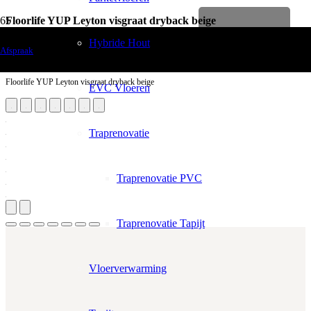
Floorlife YUP Leyton visgraat dryback beige
Levenslange garantie
Vloerdecoratie
Hybride Hout
Afspraak
PVC Vloeren
Floorlife YUP Leyton visgraat dryback beige
EVC Vloeren
Traprenovatie
Traprenovatie PVC
Traprenovatie Tapijt
Vloerverwarming
Aantal m²