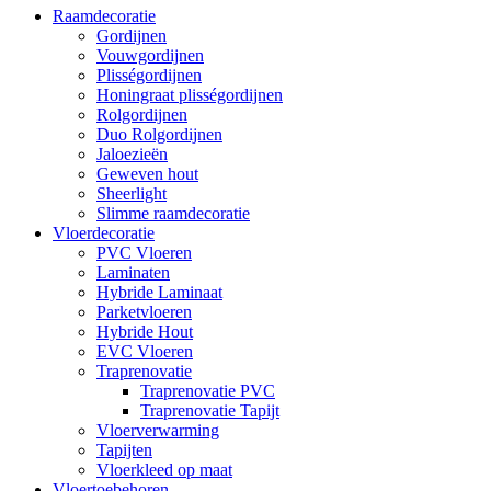
Raamdecoratie
Gordijnen
Vouwgordijnen
Plisségordijnen
Honingraat plisségordijnen
Rolgordijnen
Duo Rolgordijnen
Jaloezieën
Geweven hout
Sheerlight
Slimme raamdecoratie
Vloerdecoratie
PVC Vloeren
Laminaten
Hybride Laminaat
Parketvloeren
Hybride Hout
EVC Vloeren
Traprenovatie
Traprenovatie PVC
Traprenovatie Tapijt
Vloerverwarming
Tapijten
Vloerkleed op maat
Vloertoebehoren