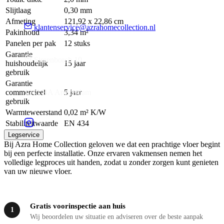
Slijtlaag
0,30 mm
Afmeting
121,92 x 22,86 cm
klantenservice@azrahomecollection.nl
Pakinhoud
3,34 m²
Panelen per pak
12 stuks
Garantie
Sierenborch 10
huishoudelijk
15 jaar
gebruik
Garantie
commercieel
5 jaar
1043 BA Amsterdam
gebruik
Warmteweerstand
0,02 m² K/W
Stabiliteitwaarde
EN 434
Legservice
Bij Azra Home Collection geloven we dat een prachtige vloer begint
bij een perfecte installatie. Onze ervaren vakmensen nemen het
volledige legproces uit handen, zodat u zonder zorgen kunt genieten
van uw nieuwe vloer.
Gratis voorinspectie aan huis
1
Wij beoordelen uw situatie en adviseren over de beste aanpak