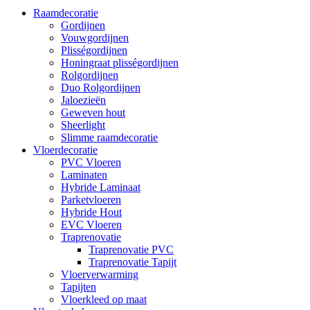
Raamdecoratie
Gordijnen
Vouwgordijnen
Plisségordijnen
Honingraat plisségordijnen
Rolgordijnen
Duo Rolgordijnen
Jaloezieën
Geweven hout
Sheerlight
Slimme raamdecoratie
Vloerdecoratie
PVC Vloeren
Laminaten
Hybride Laminaat
Parketvloeren
Hybride Hout
EVC Vloeren
Traprenovatie
Traprenovatie PVC
Traprenovatie Tapijt
Vloerverwarming
Tapijten
Vloerkleed op maat