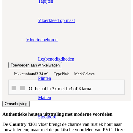
Tapijten
Werkelijke m²:
0
m²
Vloerkleed op maat
Totaalprijs:
€0,00
Vloertoebehoren
Kleurstaal toevoegen
Legbenodigdheden
Toevoegen aan winkelwagen
Pakketinhoud
3.34 m²
Type
Plak
Merk
Gelasta
Plinten
Of betaal in 3x met In3 of Klarna!
Matten
Omschrijving
Authentieke houten uitstraling met moderne voordelen
Stootbord
De
Country 4301
vloer brengt de charme van rustiek hout naar
jouw interieur, maar met de praktische voordelen van PVC. Deze