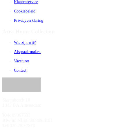
Klantenservice
Cookiebeleid
Privacyverklaring
Azra Home Collection
Wie zijn wij?
Afspraak maken
Vacatures
Contact
Sierenborch 10
1043 BA Amsterdam
Kvk
89067533
Btw nr
NL864868893B01
Tel
020 280 7870