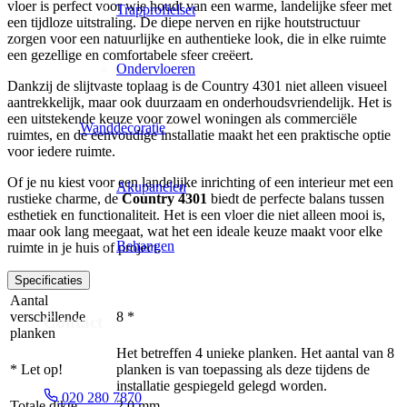
vloer is perfect voor wie houdt van een warme, landelijke sfeer met
Trapprofielset
een tijdloze uitstraling. De diepe nerven en rijke houtstructuur
zorgen voor een natuurlijke en authentieke look, die in elke ruimte
een gezellige en comfortabele sfeer creëert.
Ondervloeren
Dankzij de slijtvaste toplaag is de Country 4301 niet alleen visueel
aantrekkelijk, maar ook duurzaam en onderhoudsvriendelijk. Het is
een uitstekende keuze voor zowel woningen als commerciële
Wanddecoratie
ruimtes, en de eenvoudige installatie maakt het een praktische optie
voor iedere ruimte.
Of je nu kiest voor een landelijke inrichting of een interieur met een
Akupanelen
rustieke charme, de
Country 4301
biedt de perfecte balans tussen
esthetiek en functionaliteit. Het is een vloer die niet alleen mooi is,
maar ook lang meegaat, wat het een ideale keuze maakt voor elke
Behangen
ruimte in je huis of project.
Specificaties
Aantal
verschillende
8 *
Contact
planken
Het betreffen 4 unieke planken. Het aantal van 8
* Let op!
planken is van toepassing als deze tijdens de
installatie gespiegeld gelegd worden.
020 280 7870
Totale dikte
2,0 mm