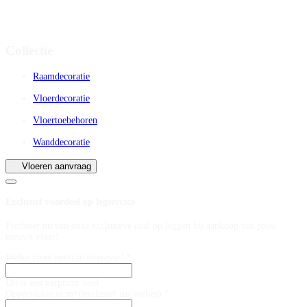
Collectie
Raamdecoratie
Vloerdecoratie
Vloertoebehoren
Wanddecoratie
Vloeren aanvraag
Exclusief voordeel op legservice
Profiteer nu van onze exclusieve deal op leggen bij aankoop van jouw
nieuwe vloer!
Welke vloer heeft je interesse? *
Dit is een verplicht veld
Oppervlakte in m² (exclusief snijverlies) *