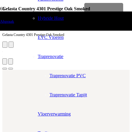
Gelasta Country 4301 Prestige Oak Smoked
Levenslange garantie
Vloerdecoratie
Hybride Hout
Afspraak
PVC Vloeren
Gelasta Country 4301 Prestige Oak Smoked
EVC Vloeren
Traprenovatie
Traprenovatie PVC
Traprenovatie Tapijt
Aantal m²
Aantal pakken (
3.34 m²
)
Vloerverwarming
−
+
Zonder snijverlies
✓
10% Snijverlies
Prijs per m²:
€27,95
€23,76