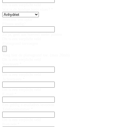
Dit is een verplicht veld
Wat is de huidige basis vloer? *
Selecteer een optie
Plinten nodig?
Zo ja, geef aan hoeveel meter plinten
Dit is een verplicht veld
Plattegrond toevoegen
Voeg hier de plattegrond toe. (max 20mb)
Dit is een verplicht veld
Voornaam *
Dit is een verplicht veld
Achternaam *
Dit is een verplicht veld
E-mail *
Een geldig e-mailadres invoeren.
Telefoonnummer *
Dit is een verplicht veld
Postcode *