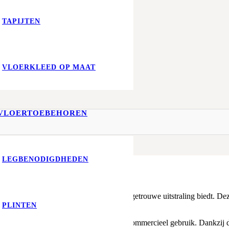
TAPIJTEN
VLOERKLEED OP MAAT
VLOERTOEBEHOREN
LEGBENODIGDHEDEN
 een duurzame PVC-vloer die een natuurgetrouwe uitstraling biedt. Deze
tstekende slijtvastheid.
PLINTEN
701
geschikt voor zowel residentieel als commercieel gebruik. Dankzij