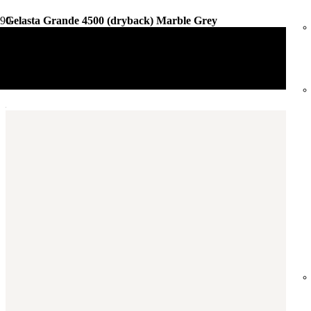
Gelasta Grande 4500 (dryback) Marble Grey
Vloerdecoratie
PVC Vloeren
Gelasta Grande 4500 (dryback) Marble Grey
Aantal m²
Aantal pakken (
4.14 m²
)
−
+
Zonder snijverlies
✓
10% Snijverlies
Prijs per m²:
€38,95
€33,11
Werkelijke m²:
0
m²