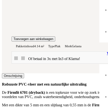
Totaalprijs:
€0,00
Kleurstaal toevoegen
Toevoegen aan winkelwagen
Pakketinhoud
4.14 m²
Type
Plak
Merk
Gelasta
Of betaal in 3x met In3 of Klarna!
Omschrijving
Robuuste PVC-vloer met een natuurlijke uitstraling
De
Firmfit 6701 (dryback)
is een topkeuze voor wie op zoek is naar
voordelen van PVC, zoals waterbestendigheid, onderhoudsgemak en ui
Met een dikte van 5 mm en een slijtlaag van 0,55 mm is de
Firmfit 6