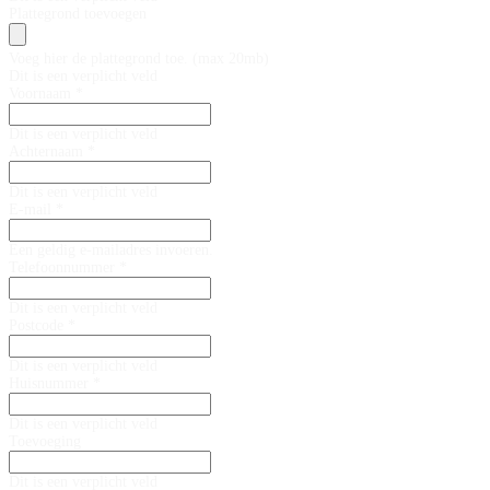
Plattegrond toevoegen
Voeg hier de plattegrond toe. (max 20mb)
Dit is een verplicht veld
Voornaam *
Dit is een verplicht veld
Achternaam *
Dit is een verplicht veld
E-mail *
Een geldig e-mailadres invoeren.
Telefoonnummer *
Dit is een verplicht veld
Postcode *
Dit is een verplicht veld
Huisnummer *
Dit is een verplicht veld
Toevoeging
Dit is een verplicht veld