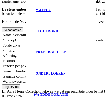
aangenamer woonklimaat. De vloer is
vloerverwarming-geschikt
, z
De
stone embossed
look van de
Nova
is zorgvuldig ontwikkeld en 
MATTEN
beton te onderscheiden. Het is een veelzijdige vloer die perfect past bi
Kortom, de
Nova XL 6401
biedt de trendy uitstraling van beton, gec
Specificaties
STOOTBORD
Aantal verschillende planken
2 *
* Let op!
Het betreft 1 unieke plank. Het aantal
Totale dikte
2,5 mm
Slijtlaag
0,55 mm
TRAPPROFIELSET
Afmeting
91,44 x 91,44 cm
Pakinhoud
5,02 m²
Panelen per pak
6
Garantie huishoudelijk gebruik
25 jaar
ONDERVLOEREN
Garantie commercieel gebruik
10 jaar
Warmteweerstand
0,02 m² K/W
Legservice
Bij Azra Home Collection geloven we dat een prachtige vloer begint b
WANDDECORATIE
nieuwe vloer.