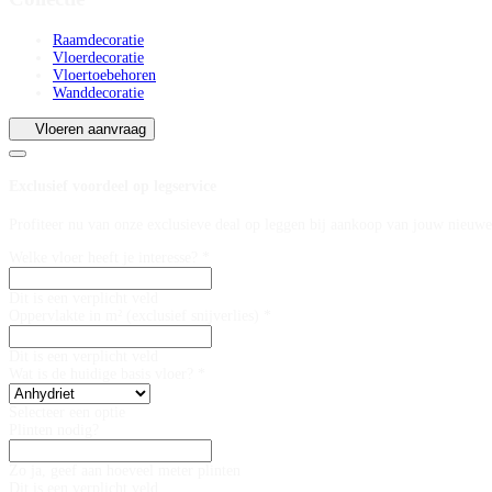
Raamdecoratie
Vloerdecoratie
Vloertoebehoren
Wanddecoratie
Vloeren aanvraag
Exclusief voordeel op legservice
Profiteer nu van onze exclusieve deal op leggen bij aankoop van jouw nieuwe
Welke vloer heeft je interesse? *
Dit is een verplicht veld
Oppervlakte in m² (exclusief snijverlies) *
Dit is een verplicht veld
Wat is de huidige basis vloer? *
Selecteer een optie
Plinten nodig?
Zo ja, geef aan hoeveel meter plinten
Dit is een verplicht veld