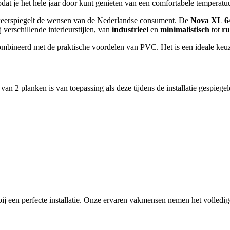
odat je het hele jaar door kunt genieten van een comfortabele temperatuu
weerspiegelt de wensen van de Nederlandse consument. De
Nova XL 6
j verschillende interieurstijlen, van
industrieel
en
minimalistisch
tot
ru
ombineerd met de praktische voordelen van PVC. Het is een ideale keuze 
 van 2 planken is van toepassing als deze tijdens de installatie gespieg
ij een perfecte installatie. Onze ervaren vakmensen nemen het volledi