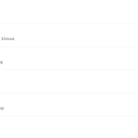
 klimaat
ng
tap