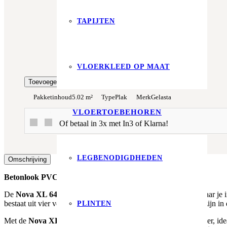
Totaalprijs:
TAPIJTEN
€0,00
Kleurstaal toevoegen
VLOERKLEED OP MAAT
Toevoegen aan winkelwagen
Pakketinhoud
5.02 m²
Type
Plak
Merk
Gelasta
VLOERTOEBEHOREN
Of betaal in 3x met In3 of Klarna!
LEGBENODIGDHEDEN
Omschrijving
Betonlook PVC Tegel in XL Formaat
De
Nova XL 6401 (dryback)
brengt de populaire betonlook naar je 
bestaat uit vier verschillende betonlook tegels, die beschikbaar zijn i
PLINTEN
Met de
Nova XL 6401
kies je voor een
100% waterdichte
vloer, id