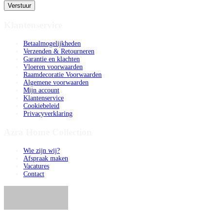
Verstuur
Klantenservice
Betaalmogelijkheden
Verzenden & Retourneren
Garantie en klachten
Vloeren voorwaarden
Raamdecoratie Voorwaarden
Algemene voorwaarden
Mijn account
Klantenservice
Cookiebeleid
Privacyverklaring
Azra Home Collection
Wie zijn wij?
Afspraak maken
Vacatures
Contact