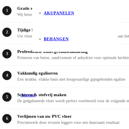
Gratis voorinspectie aan huis
1
AKUPANELEN
Wij beoordelen uw situatie en adviseren over de beste aanpak
Tijdige levering voor acclimatisatie
2
Uw vloer wordt ruim op tijd bezorgd zodat deze kan wennen aan het
BEHANGEN
Professionele ondergrondbehandeling
3
Primeren van beton, zand/cement of anhydriet voor optimale hechti
Vakkundig egaliseren
4
Een strakke, vlakke basis met hoogwaardige gipsgebonden egaline
Schuren & stofvrij maken
Afspraak
5
De geëgaliseerde vloer wordt perfect voorbereid voor de volgende s
Verlijmen van uw PVC vloer
6
Precisiewerk door ervaren leggers voor een duurzaam resultaat