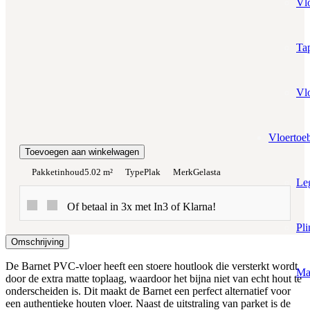
Vl
Werkelijke m²:
0
m²
Tap
Totaalprijs:
€0,00
Vl
Kleurstaal toevoegen
Vloertoe
Toevoegen aan winkelwagen
Pakketinhoud
5.02 m²
Type
Plak
Merk
Gelasta
Le
Of betaal in 3x met In3 of Klarna!
Pli
Omschrijving
De Barnet PVC-vloer heeft een stoere houtlook die versterkt wordt
Ma
door de extra matte toplaag, waardoor het bijna niet van echt hout te
onderscheiden is. Dit maakt de Barnet een perfect alternatief voor
een authentieke houten vloer. Naast de uitstraling van parket is de