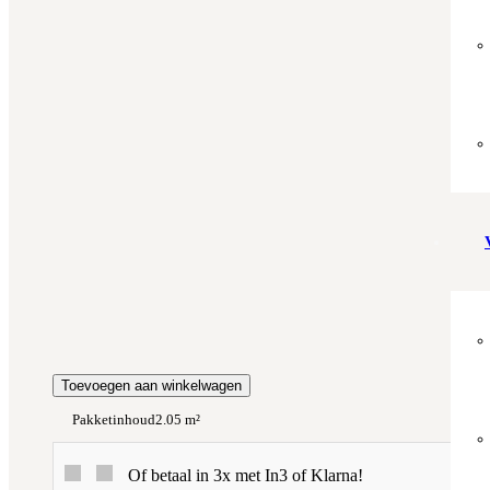
Zonder snijverlies
✓
10% Snijverlies
Wil je ook bijpassende plakplinten erbij?
€4.25 per stuk
Prijs per m²:
€39,95
€33,96
Werkelijke m²:
0
m²
Totaalprijs:
€0,00
Kleurstaal toevoegen
Toevoegen aan winkelwagen
Pakketinhoud
2.05 m²
Of betaal in 3x met In3 of Klarna!