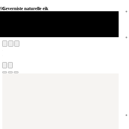
Geverniste naturelle eik
Vloerdecoratie
Laminaten
Geverniste naturelle eik
Aantal m²
Aantal pakken (
2.05 m²
)
−
+