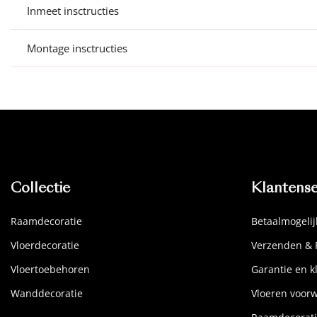
Inmeet insctructies
Montage insctructies
Collectie
Klantense
Raamdecoratie
Betaalmogeli
Vloerdecoratie
Verzenden & 
Vloertoebehoren
Garantie en k
Wanddecoratie
Vloeren voor