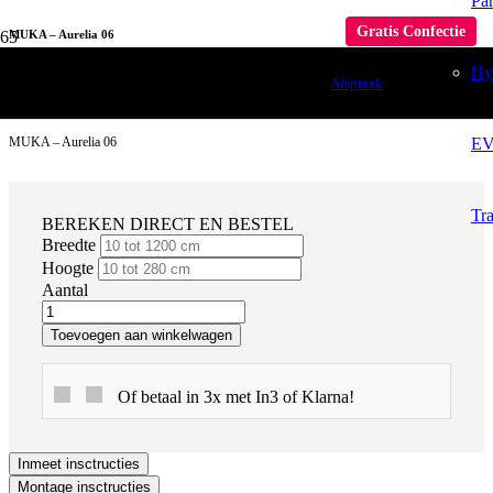
Pa
Gratis Confectie
MUKA – Aurelia 06
Hy
Raamdecoratie
Afspraak
Gordijnen
EV
MUKA – Aurelia 06
Tr
BEREKEN DIRECT EN BESTEL
Breedte
Hoogte
Aantal
Toevoegen aan winkelwagen
Of betaal in 3x met In3 of Klarna!
Inmeet insctructies
Montage insctructies